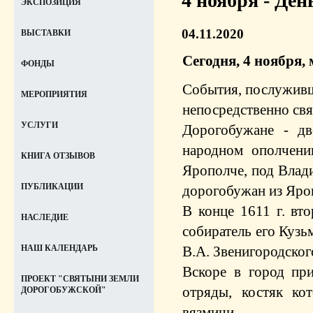
4 ноября - Ден
ЭКСПОЗИЦИЯ
04.11.2020
ВЫСТАВКИ
Сегодня, 4 ноября,
ФОНДЫ
События, послуживш
МЕРОПРИЯТИЯ
непосредственно св
УСЛУГИ
Дорогобужане - дв
народном ополчени
КНИГА ОТЗЫВОВ
Ярополче, под Влади
ПУБЛИКАЦИИ
дорогобужан из Яро
В конце 1611 г. вт
НАСЛЕДИЕ
собиратель его Куз
В.А. Звенигородског
НАШ КАЛЕНДАРЬ
Вскоре в город пр
ПРОЕКТ "СВЯТЫНИ ЗЕМЛИ
отряды, костяк ко
ДОРОГОБУЖСКОЙ"
вязмичи.