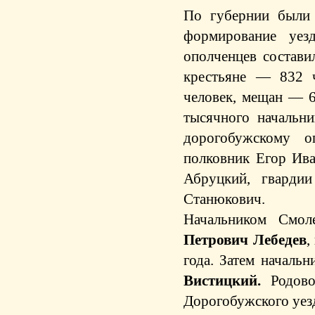
По губернии были 
формирование уез
ополченцев состави
крестьяне — 832 ч
человек, мещан — 6
тысячного начальни
дорогобужскому 
полковник Егор Ива
Абруцкий, гвардии
Станюкович.
Начальником Смоле
Петрович Лебедев
,
года. Затем началь
Вистицкий.
Родовое
Дорогобужского уез