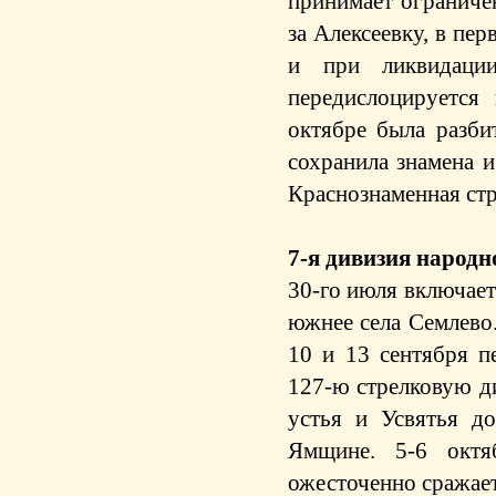
принимает ограничен
за Алексеевку, в пе
и при ликвидаци
передислоцируется
октябре была разби
сохранила знамена и
Краснознаменная стр
7-я дивизия народ
30-го июля включает
южнее села Семлево.
10 и 13 сентября п
127-ю стрелковую д
устья и Усвятья д
Ямщине. 5-6 октя
ожесточенно сражает