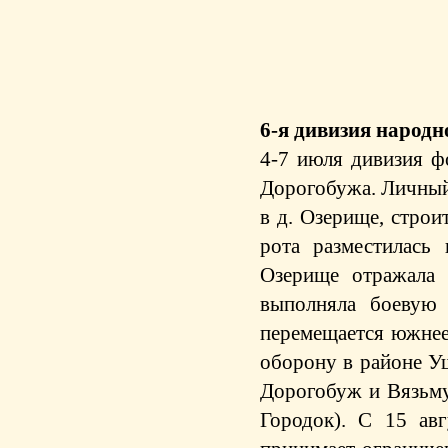
6-я дивизия народ
4-7 июля дивизия ф
Дорогобужа. Личный 
в д. Озерище, стро
рота разместилась
Озерище отражала 
выполняла боевую 
перемещается южнее,
оборону в районе У
Дорогобуж и Вязьму
Городок). С 15 ав