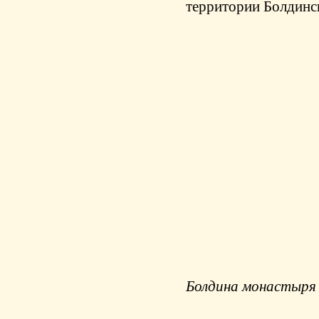
территории Болдинс
Родовая ус
Болдина монастыр