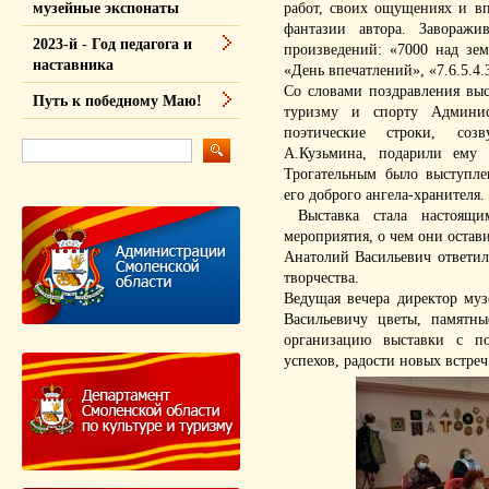
работ, своих ощущениях и вп
музейные экспонаты
фантазии автора. Завораж
2023-й - Год педагога и
произведений: «7000 над зем
наставника
«День впечатлений», «7.6.5.4.3
Со словами поздравления выс
Путь к победному Маю!
туризму и спорту Админис
поэтические строки, соз
А.Кузьмина, подарили ему 
Трогательным было выступле
его доброго ангела-хранителя.
Выставка стала настоящим
мероприятия, о чем они остав
Анатолий Васильевич ответил
творчества.
Ведущая вечера директор му
Васильевичу цветы, памятны
организацию выставки с по
успехов, радости новых встре