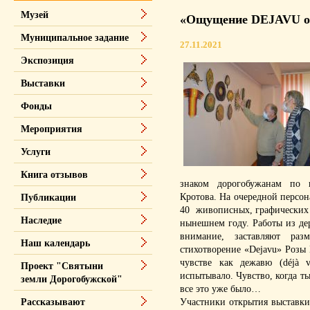
Музей
«Ощущение DEJAVU от
Муниципальное задание
27.11.2021
Экспозиция
Выставки
Фонды
Мероприятия
Услуги
Книга отзывов
знаком дорогобужанам по 
Кротова. На очередной персон
Публикации
40 живописных, графических и
Наследие
нынешнем году. Работы из де
внимание, заставляют раз
Наш календарь
стихотворение «Dejavu» Розы
чувстве как дежавю (déjà 
Проект "Святыни
испытывало. Чувство, когда ты
земли Дорогобужской"
все это уже было…
Участники открытия выставки
Рассказывают