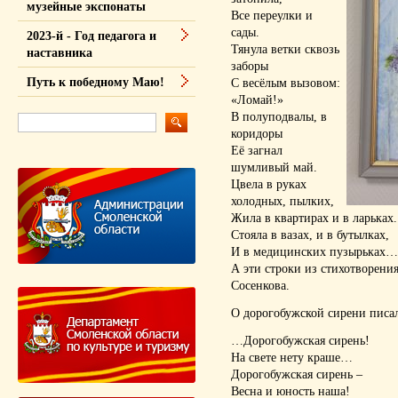
музейные экспонаты
Все переулки и
сады.
2023-й - Год педагога и
Тянула ветки сквозь
наставника
заборы
Путь к победному Маю!
С весёлым вызовом:
«Ломай!»
В полуподвалы, в
коридоры
Её загнал
шумливый май.
Цвела в руках
холодных, пылких,
Жила в квартирах и в ларьках.
Стояла в вазах, и в бутылках,
И в медицинских пузырьках…
А эти строки из стихотворени
Сосенкова.
О дорогобужской сирени писал
…Дорогобужская сирень!
На свете нету краше…
Дорогобужская сирень –
Весна и юность наша!