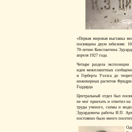
«Первая мировая выставка м
посвящена двум юбилеям: 10
70-летию Константина Эдуард
апреля 1927 года.
Четыре раздела экспозиции 
идеи межпланетных сообщени
и Герберта Уэллса до теоре
инженерных расчетов Фридрих
Годдарда.
Центральный отдел был посв
не мог приехать и ответил н
труды ученого, схемы и моде
Эдуардовича работы И.П. Ар
постоянно было много посети
Од