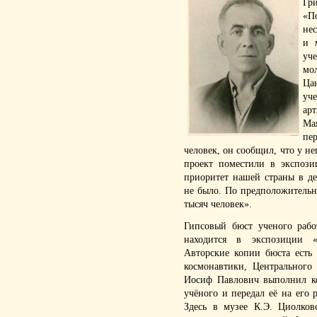
Гр
«П
не
и 
уч
мо
Ца
уч
ар
Ма
пе
человек, он сообщил, что у не
проект поместили в экспози
приоритет нашей страны в де
не было. По предположительн
тысяч человек».
Гипсовый бюст ученого рабо
находится в экспозиции «
Авторские копии бюста есть
космонавтики, Центрального
Иосиф Павлович выполнил ко
учёного и передал её на его 
Здесь в музее К.Э. Циолков