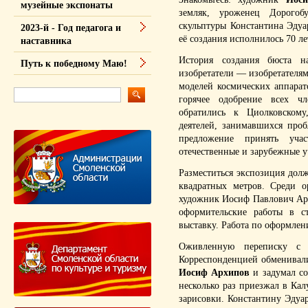
музейные экспонаты
земляк, уроженец Дорогоб
скульптуры Константина Эдуа
2023-й - Год педагога и
её создания исполнилось 70 ле
наставника
История создания бюста н
Путь к победному Маю!
изобретатели — изобретателя
моделей космических аппарат
горячее одобрение всех чл
обратились к Циолковском
деятелей, занимавшихся про
предложение принять уча
отечественные и зарубежные у
Разместиться экспозиция дол
квадратных метров. Среди о
художник Иосиф Павлович Ар
оформительские работы в с
выставку. Работа по оформлен
Оживленную переписку с о
Корреспонденцией обменивали
Иосиф Архипов
и задумал со
несколько раз приезжал в Кал
зарисовки. Константину Эдуар