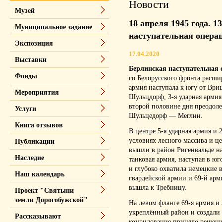
Новости
Музей
18 апреля 1945 года. 
Муниципальное задание
наступательная опера
Экспозиция
17.04.2020
Выставки
Берлинская наступательная 
Фонды
го Белорусского фронта расши
армия наступала к югу от Вр
Мероприятия
Шульцдорф, 3-я ударная армия
второй половине дня преодоле
Услуги
Шульцедорф — Меглин.
Книга отзывов
В центре 5-я ударная армия и 
условиях лесного массива и ц
Публикации
вышли в район Ригенвальде на
Наследие
танковая армия, наступая в ю
и глубоко охватила немецкие 
Наш календарь
гвардейской армии и 69-й арми
вышла к Требницу.
Проект "Святыни
земли Дорогобужской"
На левом фланге 69-я армия 
укреплённый район и создали 
Рассказывают
командование приняло решени