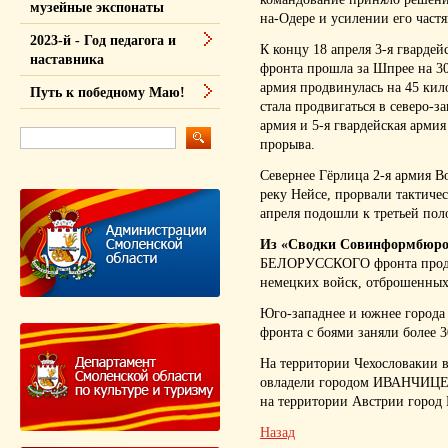
музейные экспонаты
на-Одере и усилении его част
2023-й - Год педагога и
К концу 18 апреля 3-я гвардей
наставника
фронта прошла за Шпрее на 30 
армия продвинулась на 45 кил
Путь к победному Маю!
стала продвигаться в северо-з
армия и 5-я гвардейская арми
прорыва.
Севернее Гёрлица 2-я армия В
реку Нейсе, прорвали тактиче
апреля подошли к третьей пол
Из «Сводки Совинформбюр
БЕЛОРУССКОГО фронта продо
немецких войск, отброшенн
Юго-западнее и южнее горо
фронта с боями заняли более
На территории Чехословакии
овладели городом ИВАНЧИЦЕ
на территории Австрии го
Назад