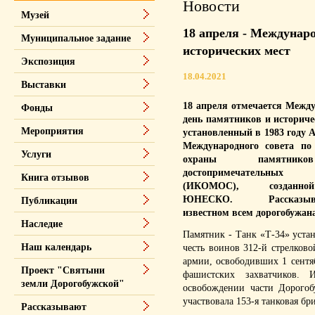
Новости
Музей
18 апреля - Междунар
Муниципальное задание
исторических мест
Экспозиция
18.04.2021
Выставки
18 апреля отмечается Межд
Фонды
день памятников и историче
Мероприятия
установленный в 1983 году 
Международного совета по
Услуги
охраны памятни
достопримечательн
Книга отзывов
(ИКОМОС), созданн
ЮНЕСКО.
Рассказ
Публикации
известном всем дорогобужан
Наследие
Памятник - Танк «Т-34» устан
Наш календарь
честь воинов 312-й стрелков
армии, освободивших 1 сентя
Проект "Святыни
фашистских захватчиков. 
земли Дорогобужской"
освобождении части Дорогоб
участвовала 153-я танковая бр
Рассказывают