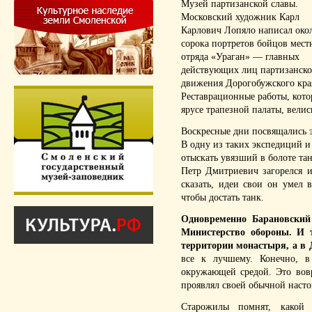
Музей партизанской славы.
Московский художник Карл
Карлович Лопяло написал око
сорока портретов бойцов мест
отряда «
Ураган» — главных
действующих лиц партизанско
движения Дорогобужского кра
Реставрационные работы, кото
ярусе трапезной палаты, велис
Воскресные дни посвящались 
В одну из таких экспедиций 
отыскать увязший в болоте тан
Петр Дмитриевич загорелся и
сказать, идеи свои он умел 
чтобы достать танк.
Одновременно Барановский
Министерство обороны. И 
территории монастыря, а в 
все к лучшему. Конечно, в
окружающей средой. Это вов
проявлял своей обычной насто
Старожилы помнят, какой 