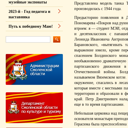
музейные экспонаты
Представлена модель танка 
производилась с 1944 года.
2023-й - Год педагога и
наставника
Предысторию появления в Д
Пономарева «Покров над руин
Путь к победному Маю!
втроем: я — студент МЭИ, отд
и десятиклассник с папаш
Леонида Ивановича Антропов
Барановского, «вытягивать 
выражение имело, кроме пер
спасением Болдинского мона
необыкновенно драматичную 
партизанского движения 
Отечественной войны. Бол
называемом Вяземском котле.
окружение, спасались в леса
которые вместе с местными п
территорию и образовали в ф
край. Петр Дмитриевич нала
еще в то время партизанами.
Небольшая церковка над пеще
основателя монастыря препод
Герасима была приспособлена