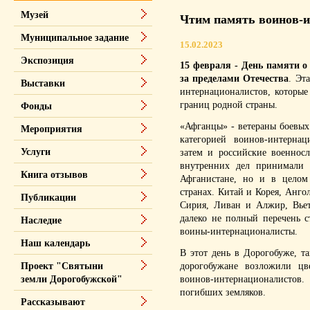
Музей
Чтим память воинов-
Муниципальное задание
15.02.2023
Экспозиция
15 февраля - День памяти о
за пределами Отечества
. Эт
Выставки
интернационалистов, которые
границ родной страны.
Фонды
«Афганцы» - ветераны боевых
Мероприятия
категорией воинов-интернац
Услуги
затем и российские военнос
внутренних дел принимали 
Книга отзывов
Афганистане, но и в целом
странах. Китай и Корея, Анг
Публикации
Сирия, Ливан и Алжир, Вьет
далеко не полный перечень с
Наследие
воины-интернационалисты.
Наш календарь
В этот день в Дорогобуже, т
дорогобужане возложили ц
Проект "Святыни
воинов-интернационалист
земли Дорогобужской"
погибших земляков.
Рассказывают