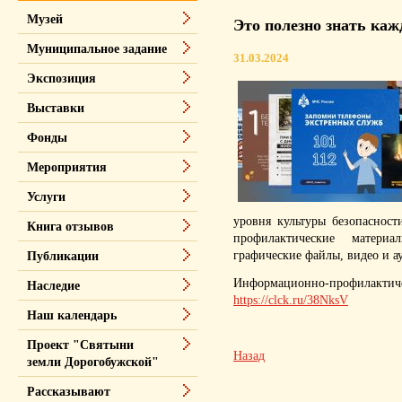
Музей
Это полезно знать каж
Муниципальное задание
31.03.2024
Экспозиция
Выставки
Фонды
Мероприятия
Услуги
уровня культуры безопаснос
Книга отзывов
профилактические материа
графические файлы, видео и а
Публикации
Информационно-профилакти
Наследие
https://clck.ru/38NksV
Наш календарь
Проект "Святыни
Назад
земли Дорогобужской"
Рассказывают