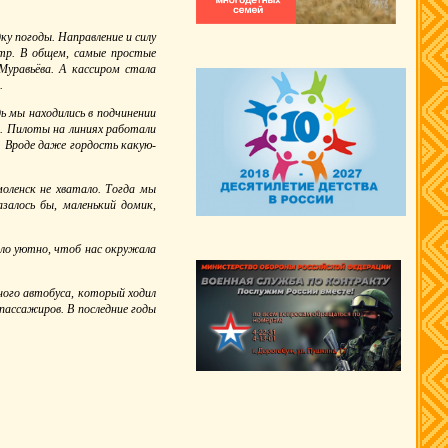
ку погоды. Направление и силу
етр. В общем, самые простые
уравьёва. А кассиром стала
.
дь мы находились в подчинении
». Пилоты на линиях работали
. Вроде даже гордость какую-
моленск не хватало. Тогда мы
залось бы, маленький домик,
ыло уютно, чтоб нас окружала
дного автобуса, который ходил
пассажиров. В последние годы