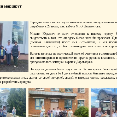
ый маршрут
Середина лета в нашем музее отмечена новым экскурсионным 
разработан к 27 июля, дню гибели М.Ю. Лермонтова.
Михаил Юрьевич не имел отношения к нашему городу. Н
свидетельств о том, что он здесь бывал хотя бы проездом. Од
(бывшая Ельнинская) носит имя Лермонтова, и мы посчит
основанием для того, чтобы отметить день памяти поэта экскурсие
Встреча началась на поэтической ноте: её участники вспоминали
его стихотворения и произведения других русских классиков.
прогулка по юго-западной окраине Дорогобужа.
Экскурсия длилась более двух часов. За это время было про
расстояние: от дома №1 до взлётной полосы бывшего аэродро
римечательных мест, домов со своей историей, людей, о которых стоило рассказать, 
е разработки маршрута.