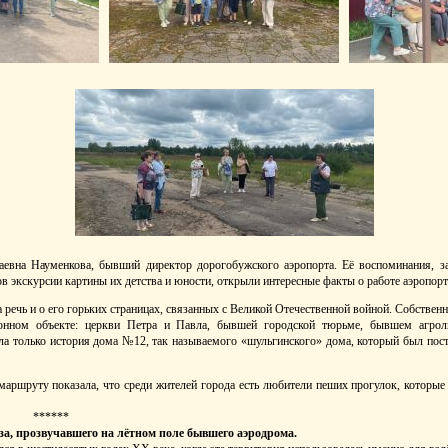
евна Науменкова, бывший директор дорогобужского аэропорта. Её воспоминания, з
в экскурсии картины их детства и юности, открыли интересные факты о работе аэропорт
речь и о его горьких страницах, связанных с Великой Отечественной войной. Собственн
онном объекте: церкви Петра и Павла, бывшей городской тюрьме, бывшем агрол
а только история дома №12, так называемого «шульгинского» дома, который был постр
аршруту показала, что среди жителей города есть любители пеших прогулок, которые
******
за, прозвучавшего на лётном поле бывшего аэродрома.