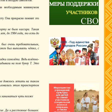
ётов и посадок самолётов.
дили необходимым минимумом
ту. Она прекрасно помнит это
орту не было кассира. Такая
ет, до 1984 года, то есть до
, был очень требовательным,
олжен был выполнять чётко, с
адки самолёта. Ведь взлётно-
адывали на поле букву Т. Это
не довелось летать на таком
ьзовались этим транспортом
ли заниматься чуть позже
ие. Да и расстояние большое.