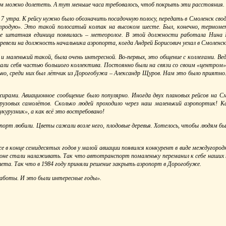
ом можно долететь. А тут меньше часа требовалось, чтоб покрыть эти расстояния.
 7 утра. К рейсу нужно было обозначить посадочную полосу, передать в Смоленск свод
тродую». Это такой полосатый колпак на высоком шесте. Был, конечно, термом
же штатная единица появилась – метеоролог. В этой должности работала Нина М
евели на должность начальника аэропорта, когда Андрей Борисович уехал в Смоленск
и маленький такой, была очень интересной. Во-первых, это общение с коллегами. Ве
али себя частью большого коллектива. Постоянно были на связи со своим «центром
но, среди них был лётчик из Дорогобужа – Александр Щуров. Нам это было приятно
ирами. Авиационное сообщение было популярно. Иногда двух плановых рейсов на С
рузовых самолётов. Сколько людей проходило через наш маленький аэропортик! Ка
курузник», а как всё это востребовано!
порт любили. Цветы сажали возле него, плодовые деревья. Хотелось, чтобы людям б
же в конце семидесятых годов у малой авиации появился конкурент в виде междугоро
айоне стали налаживать. Так что автотранспорт помаленьку переманил к себе наших 
лета. Так что в 1984 году приняли решение закрыть аэропорт в Дорогобуже.
 работы. И это были интересные годы».