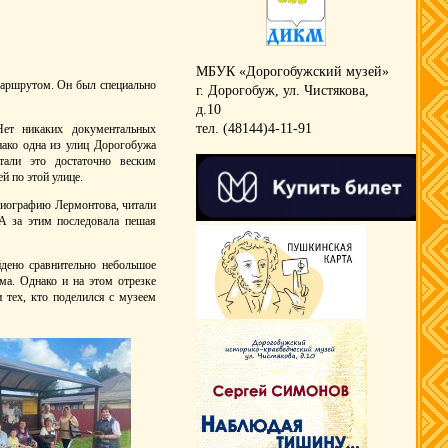
МБУК «Дорогобужский музей»
маршрутом. Он был специально
г. Дорогобуж, ул. Чистякова,
д.10
тел. (48144)4-11-91
ет никаких документальных
нако одна из улиц Дорогобужа
али это достаточно веским
й по этой улице.
 биографию Лермонтова, читали
 А за этим последовала пешая
йдено сравнительно небольшое
ма. Однако и на этом отрезке
и тех, кто поделился с музеем