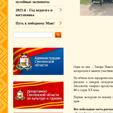
музейные экспонаты
2023-й - Год педагога и
наставника
Путь к победному Маю!
Одна из них – Тамара Никола
воскресили в памяти участнико
На лётном поле аэродрома шла 
рассказе о каждом экскурси
Абсолютно «мирно» прозвучал
80-х годов ХХ века.
Первая экскурсия по новому м
края.
Вот небольшая часть расска