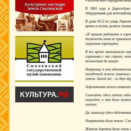
«Золотой век» аэродрома начал
В 1961 году в Дорогобуже 
оборудования для метеонаблюд
В доме №12 по улице Лермонт
время и охотно делится свои
«Я пришла работать в аэроп
должность меня не привлекал
закрытия аэропорта.
В то время начальником аэр
спрашивал с нас строго, хот
точностью до минут.
Например, в мои обязанности
посадочной полосы поначалу 
летом. Зимой же – из двух чё
Асфальтовая полоса появилась
Самолёты здесь летали небо
самолёте, и это было жутк
охотно.
Да, поначалу здесь действов
Направления были такие: Смо
Жители деревень были очень 