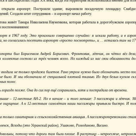
ся в шестидесятых годах ХХ века, когда эта территория использовалась именно для взл
открыли аэропорт. Построили здание, выровняли посадочную площадку. Снаб
ений. Создали штат сотрудников – и аэропорт начал работу.
ова живёт Тамара Николаевна Науменкова, которая работала в дорогобужском аэропор
ми воспоминаниями:
орт в 1967 году. Это произошло совершенно случайно: я искала работу, а в аэроп
а, но согласилась посетить аэропорт «просто посмотреть», и … осталась там на 17 л
опорта был Борисенков Андрей Борисович. Фронтовик, лётчик, он чётко вёл дела
я коллектив состоял из трёх человек всего. Но каждый из нас свои обязанности д
 входила не только продажа билетов. Рано утром нужно было обозначить место пос
не было. И мы обозначали её специальной плотной тканью. Из двух белых кусков скл
рных полос.
 гораздо позже. Она до сих пор ещё сохранилась, хотя и пострадала от времени.
льшие – 12-местные АН-2. Но в начале – и того меньше: 3 пассажира и лётчик. М
ое ощущение. А к 12-местным самолётам наши пассажиры привыкли быстро. И пол
ала только санитарная и сельскохозяйственная авиация. А пассажироперевозками ста
ленск, Всходы (это Угранский район), Ушаково, Ромоданово, Васино.
довольны, потому что дороги там были плохие. В распутицу – непроезжие, непрохож