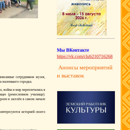
Мы ВКонтакте
https://vk.com/club210716268
Анонсы мероприятий
и выставок
аписанные сотрудником музея,
а маленького городка.
о, война и мир переплетались в
ицее (ремесленном училище).
оен и заселён в самом начале
 интересуются историей своего