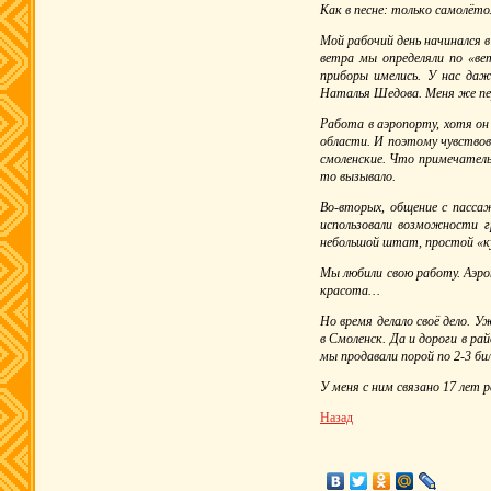
Как в песне: только самолёт
Мой рабочий день начинался в
ветра мы определяли по «ве
приборы имелись. У нас да
Наталья Шедова. Меня же пер
Работа в аэропорту, хотя он 
области. И поэтому чувствов
смоленские. Что примечатель
то вызывало.
Во-вторых, общение с пассаж
использовали возможности г
небольшой штат, простой «ку
Мы любили свою работу. Аэро
красота…
Но время делало своё дело. У
в Смоленск. Да и дороги в р
мы продавали порой по 2-3 би
У меня с ним связано 17 лет
Назад