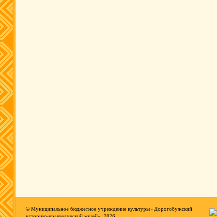
© Муниципальное бюджетное учреждение культуры «Дорогобужский
историко-краеведческий музей», 2026