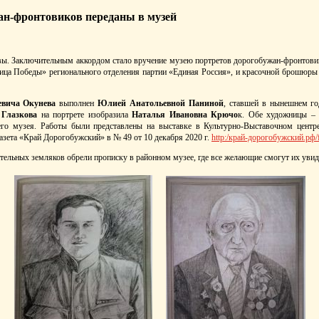
ан-фронтовиков переданы в музей
авы. Заключительным аккордом стало вручение музею портретов дорогобужан-фронтови
Лица Победы» регионального отделения партии «Единая Россия», и красочной брошюры 
вича Окунева
выполнен
Юлией Анатольевной Паниной
, ставшей в нынешнем г
 Глазкова
на портрете изобразила
Наталья Ивановна Крючо
к. Обе художницы – 
шего музея. Работы были представлены на выставке в Культурно-Выставочном цент
газета «Край Дорогобужский» в № 49 от 10 декабря 2020 г.
http:/край-дорогобужский.рф/f
тельных земляков обрели прописку в районном музее, где все желающие смогут их увид