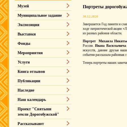
Музей
Портреты дорогобуж
Муниципальное задание
30.12.2020
Завершается Год памяти и сл
Экспозиция
ходе патриотической акции «
из разных районов области.
Выставки
Портрет Михаила Никитье
Фонды
России.
Ивана Васильевича
искусств, давние друзья на
Мероприятия
событии рассказала районная 
Услуги
Теперь портреты наших замеча
Книга отзывов
Публикации
Наследие
Наш календарь
Проект "Святыни
земли Дорогобужской"
Рассказывают