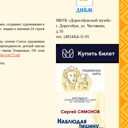
МБУК «Дорогобужский музей»
ков, созданных художниками в
г. Дорогобуж, ул. Чистякова,
с лицами и именами 24 героев
д.10
тел. (48144)4-11-91
оду членом Союза художников
преподаватели детской школы
ре имени Тенишевых. Об этом
iles/14275.pdf
еть.