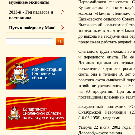
Первомайского сельсовета. 
музейные экспонаты
Кузьмичским сельским клуб
2023-й - Год педагога и
колхоза «Память Ленина». 
наставника
Каськовского сельского Совета
Высоковский сельскохозяйст
Путь к победному Маю!
зоотехником в колхозе «Памят
до выхода на заслуженный от
продолжала работать рядовой 
Она много труда вложила во 
и передового опыта. По её
Ленина» одними из первых 
осеменение крупного рогато
скота, она в течение 10 лет 
рогатого скота сычёвской пор
хозяйстве увеличилось на 30
на 90 процентов. При акти
поставщиком племенных телят 
Заслуженный зоотехник РС
Октябрьской Революции (23
(10.03.1958), медалями.
Умерла 22 июля 2002 года, 
Дорогобужского района.