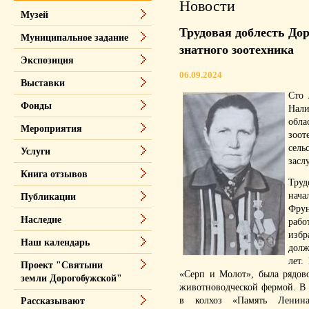
Новости
Музей
Трудовая доблесть Дор
Муниципальное задание
знатного зоотехника
Экспозиция
06.09.2024
Выставки
Сто 
Фонды
Нал
обла
Мероприятия
зоот
сел
Услуги
засл
Книга отзывов
Тру
нача
Публикации
Фрун
Наследие
рабо
избр
Наш календарь
долж
лет.
Проект "Святыни
«Серп и Молот», была рядов
земли Дорогобужской"
животноводческой фермой. В 
в колхоз «Память Ленина
Рассказывают