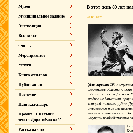
Музей
В этот день 80 лет на
Муниципальное задание
20.07.2021
Экспозиция
Выставки
Фонды
Мероприятия
Услуги
Книга отзывов
(Для справки:
107-я стрелко
Публикации
Смоленской области. 6 июля 
рубежи по рекам Днепр и Уж
Наследие
входило не допустить прорыв
которой занимали рубеж До
Наш календарь
Образовался так называемый 
вяземском направлении. На
Проект "Святыни
насущной необходимостью сов
земли Дорогобужской"
Но 
Рассказывают
Ком