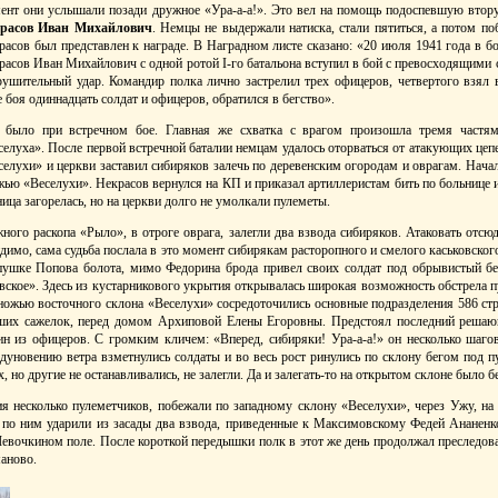
ент они услышали позади дружное «Ура-а-а!». Это вел на помощь подоспевшую вто
расов Иван Михайлович
. Немцы не выдержали натиска, стали пятиться, а потом по
расов был представлен к награде. В Наградном листе сказано: «20 июля 1941 года в б
расов Иван Михайлович с одной ротой I-го батальона вступил в бой с превосходящими 
рушительный удар. Командир полка лично застрелил трех офицеров, четвертого взял в
е боя одиннадцать солдат и офицеров, обратился в бегство».
 было при встречном бое. Главная же схватка с врагом произошла тремя частям
селуха». После первой встречной баталии немцам удалось оторваться от атакующих цеп
селухи» и церкви заставил сибиряков залечь по деревенским огородам и оврагам. Нача
ью «Веселухи». Некрасов вернулся на КП и приказал артиллеристам бить по больнице и
ица загорелась, но на церкви долго не умолкали пулеметы.
ного раскопа «Рыло», в отроге оврага, залегли два взвода сибиряков. Атаковать отсю
идимо, сама судьба послала в это момент сибирякам расторопного и смелого каськовског
пушке Попова болота, мимо Федорина брода привел своих солдат под обрывистый бе
ское». Здесь из кустарникового укрытия открывалась широкая возможность обстрела п
ножью восточного склона «Веселухи» сосредоточились основные подразделения 586 ст
хших сажелок, перед домом Архиповой Елены Егоровны. Предстоял последний решаю
н из офицеров. С громким кличем: «Вперед, сибиряки! Ура-а-а!» он несколько шаго
 дуновению ветра взметнулись солдаты и во весь рост ринулись по склону бегом под 
х, но другие не останавливались, не залегли. Да и залегать-то на открытом склоне было 
я несколько пулеметчиков, побежали по западному склону «Веселухи», через Ужу, на
Тут по ним ударили из засады два взвода, приведенные к Максимовскому Федей Ананен
евочкином поле. После короткой передышки полк в этот же день продолжал преследова
аново.