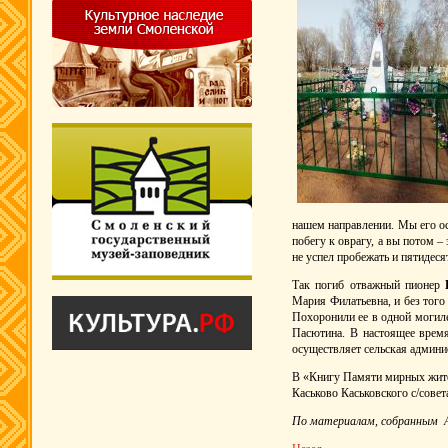
нашем направлении. Мы его ос
побегу к оврагу, а вы потом –
не успел пробежать и пятидеся
Так погиб отважный пионер
Мария Филатьевна, и без того
Похоронили ее в одной могил
Пасютина. В настоящее время
осуществляет сельская админи
В «Книгу Памяти мирных жите
Каськово Каськовского с/совет
По материалам, собранным А