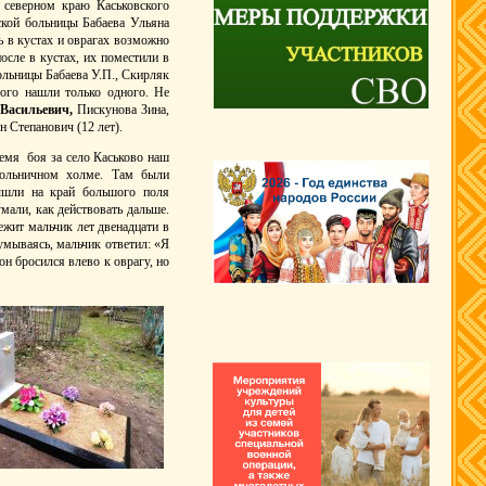
северном краю Каськовского
ской больницы Бабаева Ульяна
ь в кустах и оврагах возможно
осле в кустах, их поместили в
ольницы Бабаева У.П., Скирляк
ого нашли только одного. Не
Васильевич,
Пискунова Зина,
Степанович (12 лет).
емя боя за село Каськово наш
больничном холме. Там были
ышли на край большого поля
умали, как действовать дальше.
бежит мальчик лет двенадцати в
умываясь, мальчик ответил: «Я
он бросился влево к оврагу, но