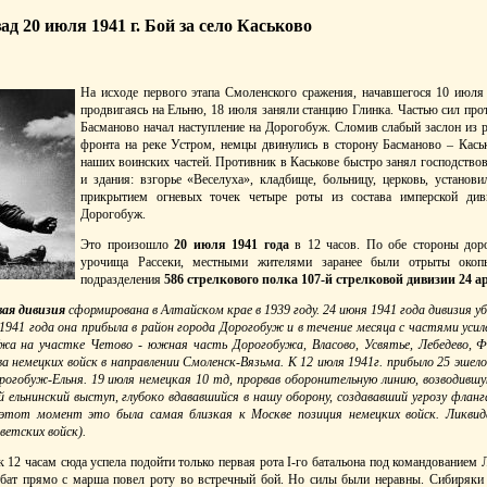
зад 20 июля 1941 г. Бой за село Каськово
На исходе первого этапа Смоленского сражения, начавшегося 10 июля 
продвигаясь на Ельню, 18 июля заняли станцию Глинка. Частью сил про
Басманово начал наступление на Дорогобуж. Сломив слабый заслон из р
фронта на реке Устром, немцы двинулись в сторону Басманово – Каськ
наших воинских частей. Противник в Каськове быстро занял господство
и здания: взгорье «Веселуха», кладбище, больницу, церковь, устано
прикрытием огневых точек четыре роты из состава имперской див
Дорогобуж.
Это произошло
20 июля 1941 года
в 12 часов. По обе стороны дор
урочища Рассеки, местными жителями заранее были отрыты око
подразделения
586 стрелкового полка 107-й стрелковой дивизии 24 а
вая дивизия
сформирована в Алтайском крае в 1939 году. 24 июня 1941 года дивизия 
1941 года она прибыла в район города Дорогобуж и в течение месяца с частями уси
а на участке Четово - южная часть Дорогобужа, Власово, Усвятье, Лебедево, Фо
а немецких войск в направлении Смоленск-Вязьма. К 12 июля 1941г. прибыло 25 эшело
рогобуж-Ельня.
19 июля немецкая 10 тд, прорвав оборонительную линию, возводившую
ельнинский выступ, глубоко вдававшийся в нашу оборону, создававший угрозу фланг
 этот момент это была самая близкая к Москве позиция немецких войск. Ликвид
етских войск).
к 12 часам сюда успела подойти только первая рота I-го батальона под командование
бат прямо с марша повел роту во встречный бой. Но силы были неравны. Сибиряки 