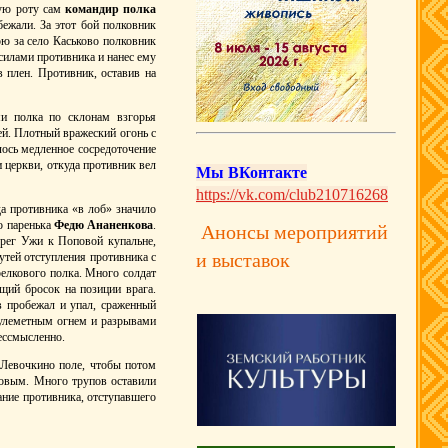
рую роту сам
командир полка
бежали. За этот бой полковник
ою за село Каськово полковник
силами противника и нанес ему
 плен. Противник, оставив на
и полка по склонам взгорья
ей. Плотный вражеский огонь с
лось медленное сосредоточение
 церкви, откуда противник вел
Мы ВКонтакте
https://vk.com/club210716268
да противника «в лоб» значило
о паренька
Федю Ананенкова
.
Анонсы мероприятий
рег Ужи к Поповой купальне,
и выставок
утей отступления противника с
релкового полка. Много солдат
щий бросок на позиции врага.
в пробежал и упал, сраженный
пулеметным огнем и разрывами
бессмысленно.
 Левочкино поле, чтобы потом
ковым. Много трупов оставили
ние противника, отступавшего