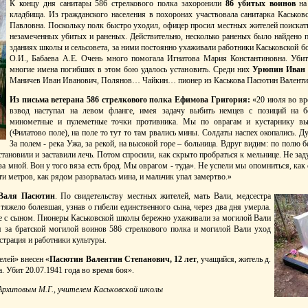
К концу дня санитары 586 стрелкового полка захоронили
86 убитых воинов
на 
кладбища. Из гражданского населения в похоронах участвовала санитарка Каськов
Павловна. Поскольку полк быстро уходил, офицер просил местных жителей поискат
незамеченных убитых и раненых. Действительно, несколько раненых было найдено п
зданиях школы и сельсовета, за ними постоянно ухаживали работники Каськовской б
О.И., Бабаева А.Е. Очень много помогала Игнатова Мария Константиновна. Убит
многие имена погибших в этом бою удалось установить. Среди них
Урюпин Иван 
Маничев Иван Иванович, Полянов… Чайкин… пионер из Каськова Пасютин Валентин 
Из письма ветерана 586 стрелкового полка Ефимова Григория:
«20 июля во вр
взвод наступал на левом фланге, имея задачу выбить немцев с позиций на 
минометные и пулеметные точки противника. Мы по оврагам и кустарнику в
(Филатово поле), на поле то тут то там рвались мины. Солдаты наспех окопались. Д
За полем - река Ужа, за рекой, на высокой горе – больница. Вдруг видим: по полю 
тановили и заставили лечь. Потом спросили, как скрыто пробраться к мельнице. Не зад
 за мной. Вон у того вяза есть брод. Мы оврагом - туда». Не успели мы опомниться, как 
ти метров, как рядом разорвалась мина, и мальчик упал замертво.»
Валя Пасютин
. По свидетельству местных жителей, мать Вали, медсестра
 тяжело болевшая, узнав о гибели единственного сына, через два дня умерла.
е с сыном. Пионеры Каськовской школы бережно ухаживали за могилой Вали
 за братской могилой воинов 586 стрелкового полка и могилой Вали уход
страция и работники культуры.
лей» внесен «
Пасютин Валентин Степанович, 12 лет
, учащийся, житель д.
а. Убит 20.07.1941 года во время боя».
рхиповым М.Г., учителем Каськовской школы