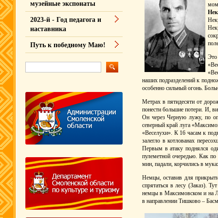
музейные экспонаты
мом
Нек
2023-й - Год педагога и
Нек
Нек
наставника
сок
пол
Путь к победному Маю!
Это
«Ве
«Ве
наших подразделений к поднож
особенно сильный огонь. Больн
Метрах в пятидесяти от дорож
понести большие потери. И, в
Он через Черную лужу, по о
северный край луга «Максимов
«Веселухи». К 16 часам к под
залегло в котлованах пересо
Первым в атаку поднялся оди
пулеметной очередью. Как по
мин, падали, корчились в мука
Немцы, оставив для прикрыти
спрятаться в лесу (Заказ). 
немцы в Максимовском и на Л
в направлении Тишково – Басм