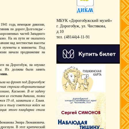
МБУК «Дорогобужский музей»
1941 года, немецкие дивизии,
г. Дорогобуж, ул. Чистякова,
тивник по дороге Долголядье -
д.10
азрозненных частей Западного
тел. (48144)4-11-91
ово. На их пути не оказалось
вавшие над местностью высоты
вил пулеметы и минометы. Под
изии начали продвижение на
оги на Дорогобуж, на опушке
пы. Их должны были занять
рмии.
убыла на фронт под Дорогобуж
ления строила оборонительные
мино, Каськово. В ее задачу
нов из состава дивизии, полки
ся 19 сд, захватила г. Ельня.
ам и тылу советских войск на
ация этого плацдарма стала
м Люманова Эмира Люмановича.
дрогнули. В этот критический