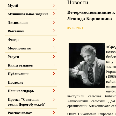
Новости
Музей
Вечер-воспоминание к
Муниципальное задание
Леонида Корнюшина
Экспозиция
05.06.2021
Выставки
Фонды
«Сре
Мероприятия
наз
библ
Услуги
канун
Книга отзывов
земл
Корн
Публикации
(1968
район
Наследие
имени
Наш календарь
опубл
выступили сельская библи
Проект "Святыни
Алексинский сельский Дом 
земли Дорогобужской"
организации Алексинского сел
Рассказывают
Ольга Николаевна Гаврасова