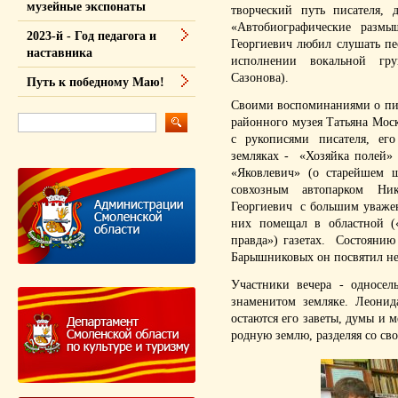
музейные экспонаты
творческий путь писателя, 
«Автобиографические разм
2023-й - Год педагога и
Георгиевич любил слушать пес
наставника
исполнении вокальной гр
Сазонова).
Путь к победному Маю!
Своими воспоминаниями о пис
районного музея Татьяна Мос
с рукописями писателя, ег
земляках - «Хозяйка полей» 
«Яковлевич» (о старейшем ш
совхозным автопарком Ни
Георгиевич с большим уважен
них помещал в областной (
правда») газетах. Состоянию
Барышниковых он посвятил не
Участники вечера - односел
знаменитом земляке. Леонид
остаются его заветы, думы и м
родную землю, разделяя со св