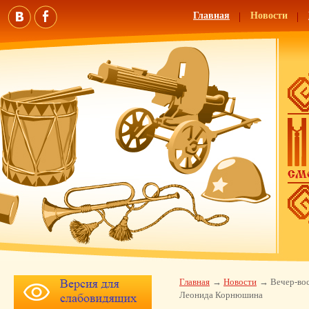
Главная
Новости
Главная
Новости
Вечер-вос
Леонида Корнюшина