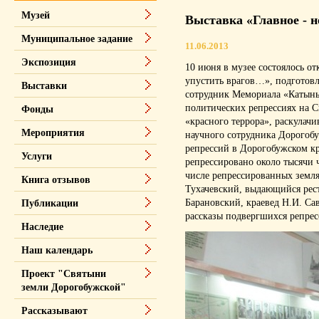
Музей
Выставка «Главное - 
Муниципальное задание
11.06.2013
Экспозиция
10 июня в музее состоялось о
упустить врагов…», подгото
Выставки
сотрудник Мемориала «Катынь»
политических репрессиях на С
Фонды
«красного террора», раскулач
Мероприятия
научного сотрудника Дорогобу
репрессий в Дорогобужском к
Услуги
репрессировано около тысячи ч
числе репрессированных земл
Книга отзывов
Тухачевский, выдающийся рес
Барановский, краевед Н.И. Са
Публикации
рассказы подвергшихся репрес
Наследие
Наш календарь
Проект "Святыни
земли Дорогобужской"
Рассказывают