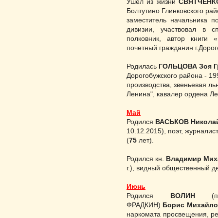
Ушёл из жизни
СВЯТЧЕНК
Болтутино Глинков­ского ра
за­меститель начальника п
дивизии, участвовал в с
полковник, автор книги «
почетный гражданин г.Дорог
Родилась
ГОЛЬЦОВА Зоя Г
Дорогобужского района - 19
производства, звеньевая ль
Ленина", кавалер ордена Ле
Май
Родился
ВАСЬКОВ Никола
10.12.2015), поэт, журнали
(
75
лет).
Родился кн.
Владимир Ми
г.), видный общественный д
Июнь
Родился
ВОЛИН
(псе
ФРАДКИН)
Борис Михайло
наркомата просвещения, ре