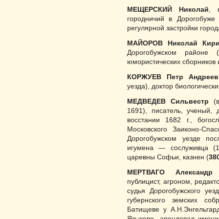
МЕЩЕРСКИЙ Николай
, 
городничий в Дорогобуже 
регулярной застройки го­род
МАЙОРОВ Николай Кири
Дорогобужском районе (
юмористических сборников и 
КОРЖУЕВ Петр Андреев
уезда), доктор биологически
МЕДВЕДЕВ Сильвестр
(в
1691), писатель, ученый,
восстании 1682 г., богосло
Московского Заиконо-Спас
Дорогобужском уезде пос
игумена — сослу­живца (1
царевны Софьи, казнен (
38
МЕРТВАГО Александр 
публицист, агроном, редак
судья Дорогобужского уез
губерн­ского земских со
Батищеве у А.Н.Энгельгар
Языково, арендовал имени