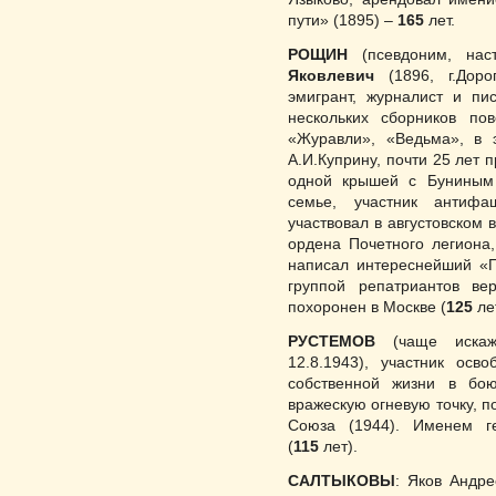
пути» (1895) –
165
лет.
РОЩИН
(псевдоним, н
Яковлевич
(1896, г.Доро
эмигрант, журналист и пи
нескольких сборников пов
«Жура­вли», «Ведьма», в 
А.И.Куприну, почти 25 лет 
одной крышей с Бу­ни­ны
семье, участник антифа
участвовал в августовском 
ордена Почетного легиона,
написал интереснейший «П
группой репатриантов в
похоронен в Москве (
125
лет
РУСТЕМОВ
(чаще искаж
12.8.1943), участник осв
собственной жизни в бою
вражескую огневую точку, п
Союза (1944). Именем г
(
115
лет).
САЛТЫКОВЫ
: Яков Андре