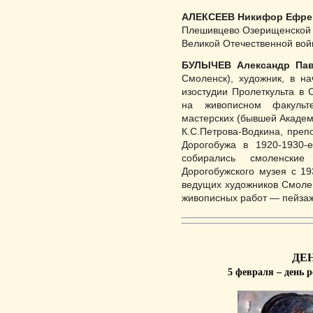
АЛЕКСЕЕВ Никифор Ефре
Плешивцево Озерищенской в
Великой Отечественной вой
БУЛЫЧЕВ Александр Па
Смоленск), художник, в на
изостудии Пролеткульта в С
на живописном факульте
мастерских (бывшей Ака­дем
К.С.Пет­рова-Водкина, преп
Дорогобужа в 1920-1930-е
собирались смоленские 
Дорогобужско­го музея с 19
ведущих художников Смо­ле
живописных работ — пейзаж
ДЕ
5 февраля – день 