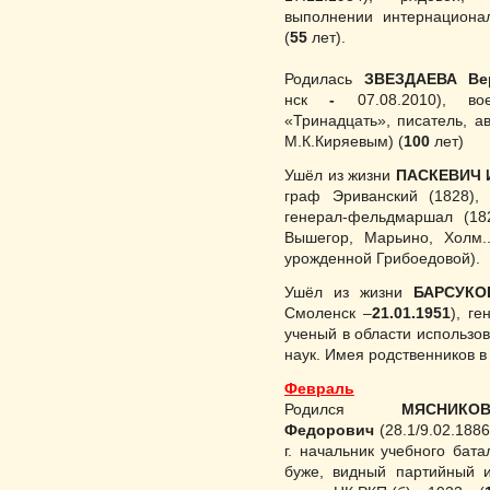
выполнении интернационал
(
55
лет).
Родилась
ЗВЕЗДАЕВА Ве
нск
-
07.08.2010), в
«Тринадцать», писатель, а
М.К.Киряевым) (
100
лет)
Ушёл из жизни
ПАСКЕВИЧ 
граф Эриванский (1828), 
генерал-фельдмаршал (182
Вышегор, Марьино, Холм..
урожденной Грибоедовой).
Ушёл из жизни
БАРСУКО
Смоленск –
21.01.1951
), г
ученый в области использов
наук. Имея родственников в
Февраль
Родился
МЯСНИК
Федорович
(28.1/9.02.1886
г. на­чальник учебного бата
буже, видный партийный и