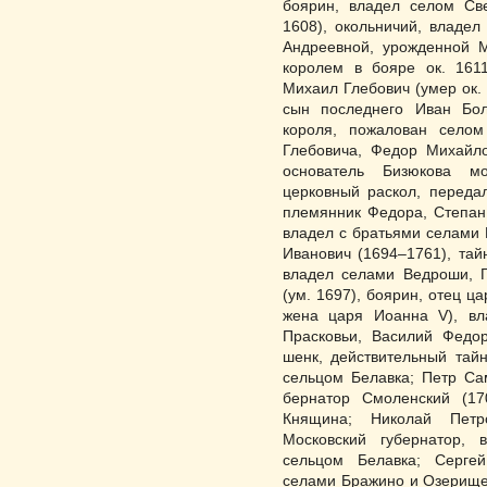
боярин, владел селом Св
1608), окольничий, владе
Андреевной, урожденной М
королем в бояре ок. 1611
Михаил Глебович (умер ок.
сын последнего Иван Бол
короля, пожалован село
Глебовича, Федор Михайло
основатель Бизюкова мо
церковный раскол, передал
племянник Федора, Степан 
владел с братьями селами 
Иванович (1694–1761), тайн
владел селами Ведроши, 
(ум. 1697), боярин, отец 
жена царя Иоанна V), вл
Прасковьи, Василий Федор
шенк, действи­тельный та
сель­цом Белавка; Петр Са
бернатор Смоленский (17
Княщина; Нико­лай Петр
Московский губернатор,
сельцом Белавка; Сергей
селами Бражино и Озерище (