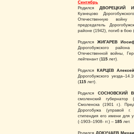
Сентябрь
Родился
ДВОРЕЦКИЙ И
Кузнецово Дорогобужско
Отечественную войну у
председатель Дорогобуж
районе (1942), по­гиб в бою 
Родился
ЖИГАРЕВ Иосиф
Дорогобужского района
Отечественной войны, Гер
лейтенант (
115
лет).
Родился
КАРЦЕВ Алексей
Дорогобужского уезда–14.10
(
115
лет).
Родился
СОСНОВСКИЙ В
смоленский губернатор 
Смоленска (1901 г.). Пре
Дорогобужа (управой г.
стипендия его имени для у
(‑1903–1908‑ гг.) –
185
лет.
Родился
ДОКУЧАЕВ Михаи