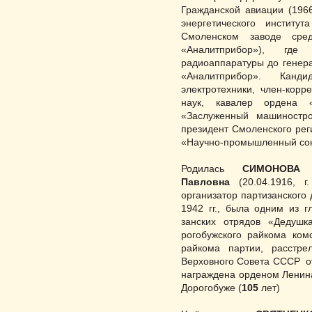
Гражданской авиации (196
энергетического институ
Смоленском заводе сре
«Аналитприбор»), гд
радиоаппаратуры до генерал
«Аналитприбор». Канд
электротехники, член-корр
наук, кавалер ордена 
«Заслуженный машиностро
президент Смоленского ре
«Научно-промышленный со
Родилась
СИМОНОВ
Павловна
(20.04.1916, г
организатор пар­ти­занског
1942 гг., была одним из 
занских отрядов «Дедушк
рогобужского райкома ком
райкома партии, расстр
Верховного Совета СССР от
награждена орденом Ленина
Дорогобуже (
105
лет)