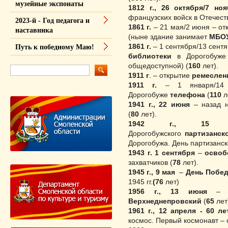
музейные экспонаты
1812 г., 26 октября/7 но
французских войск в Отечеств
2023-й - Год педагога и
1861 г
.
– 21 мая/2 июня – о
наставника
(ныне здание занимает
МБОУ
1861 г.
– 1 сентября/13 сент
Путь к победному Маю!
библиотеки
в Дорогобуже
общедоступной) (
160
лет).
1911 г
. – открытие
ремеслен
1911 г
.
– 1 января/14 
Дорогобуже
телефона
(
110
л
1941 г., 22 июня
– назад н
(
80
лет).
1942 г., 15 ф
Дорогобужского
партизанс
Дорогобужа. День партизанск
1943 г
. 1 сентября
–
освоб
захватчиков (
78
лет).
1945 г., 9 мая
–
День Побе
1945 гг.
(76
лет)
1956 г., 13 июня
– за
Верхнеднепровский
(
65
лет
1961 г., 12 апреля
-
60 ле
космос. Первый космонавт –