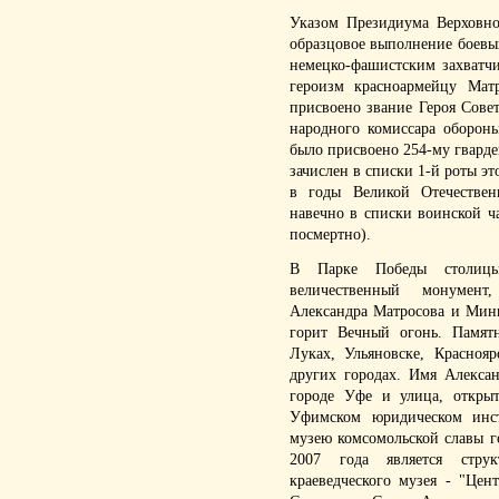
Указом Президиума Верховно
образцовое выполнение боевы
немецко-фашистским захватч
героизм красноармейцу Мат
присвоено звание Героя Совет
народного комиссара оборон
было присвоено 254-му гварде
зачислен в списки 1-й роты э
в годы Великой Отечестве
навечно в списки воинской ча
посмертно).
В Парке Победы столиц
величественный монумент
Александра Матросова и Мин
горит Вечный огонь. Памят
Луках, Ульяновске, Краснояр
других городах. Имя Алекса
городе Уфе и улица, откры
Уфимском юридическом инс
музею комсомольской славы г
2007 года является струк
краеведческого музея - "Це