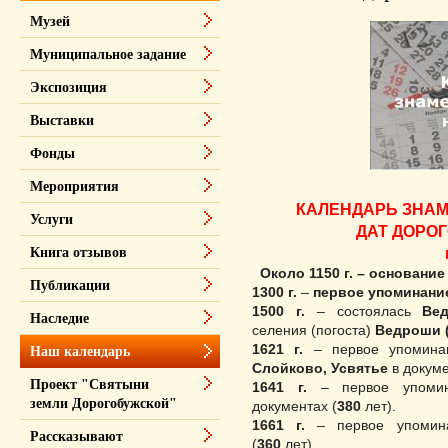
Музей
Муниципальное задание
Экспозиция
Выставки
Фонды
Мероприятия
КАЛЕНДАРЬ
ЗНАМ
Услуги
ДАТ
ДОРОГ
Книга отзывов
Около 1150 г.
– основание
Публикации
1300 г
.
–
первое упоминани
1500 г
.
– состоялась
Ве
Наследие
селения (погоста)
Ведроши 
1621 г.
– первое упомина
Наш календарь
Слойково,
Усвятье
в докуме
Проект "Святыни
1641 г
.
– первое упоми
земли Дорогобужской"
документах (
380
лет).
1661 г
.
– первое упомин
Рассказывают
(
360
лет).