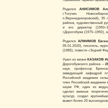
Родился
АНИСИМОВ Але
г.Тогучин Новосиби
п.Верхнеднепровский), 35 
района, художественный ру
и его директор (1993–1
г.Дорогобужа (1975–1992), 
Родился
АЛФИМОВ Евген
05.01.2020), писатель, жур
(1985), повести «Зодчий Фе
Ушел из жизни
КАЗАКОВ И
Доро­гобужского района –
2
наук, профессор Брянско
заведующий кафедрой плод
Российской академии сельс
член Российской академии е
науки РФ, один из веду­щ
сделал важные тео­ре­­ти
культур, создал крупней
вывел более 20 вы­­­­со­коур