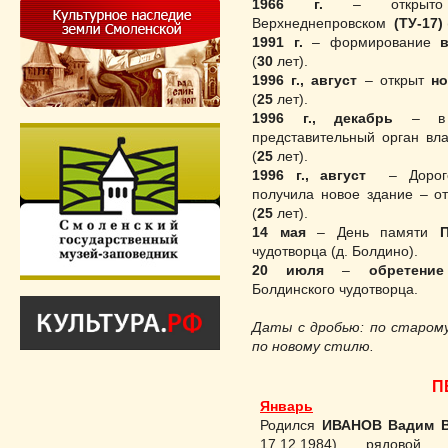
1966 г.
– открыто 
Верхнеднепровском
(ТУ-17)
1991 г
.
– формирование
(
30
лет).
1996 г
., август
– открыт
но
(
25
лет).
1996 г
., декабрь
– в р
представительный орган вл
(
25
лет).
1996 г
., август
– Дорог
получила новое здание – о
(
25
лет).
14 мая
– День памяти
чудотворца (д. Болдино).
20 июля
–
обретени
Болдинского чудотворца.
Даты с дробью: по старому
по новому стилю.
П
Январь
Родился
ИВАНОВ Вадим В
17.12.1984), рядовой, 