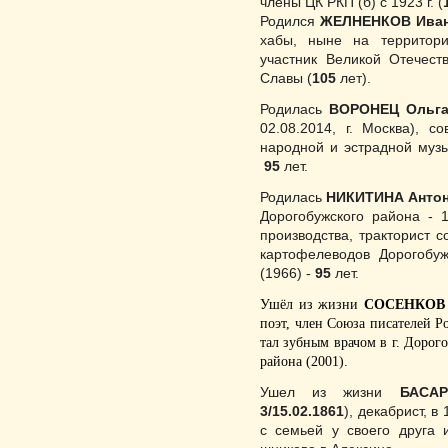
члены ЦК РКП (б) с 1923 г. (
Родился
ЖЕЛНЕНКОВ Иван
ха­бы, ныне на территори
участник Великой Отечест
Славы (
105
лет).
Родилась
ВОРОНЕЦ Ольг
02.08.2014, г. Москва), 
народной и эстрадной муз
95
лет.
Родилась
НИКИТИНА Антон
Дорогобужского района - 1
производства, тракторист с
картофелеводов Дорогобуж
(1966) -
95
лет.
Ушёл из жизни
СОСЕНКОВ 
поэт, член Союза писателей Ро
тал зубным врачом в г. Доро
района (2001).
Ушел из жизни
БАСАР
3/15.02.1861
), декабрист, в
с семьей у своего друга 