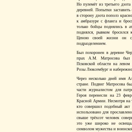
Но пулемёт из третьего дзот
деревней. Попытки заставить 
в сторону дзота пополз красн
к амбразуре с фланга и брос
только бойцы поднялись в а
поднялся, рывком бросился 
Ценою своей жизни он со
подразделением.
Был похоронен в деревне Че
прах А.М. Матросова был 
Псковской области на левом
Розы Люксембург и набережно
Через несколько дней имя А
стране. Подвиг Матросова б
части журналистом для патр
Героя перенесли на 23 фев
Красной Армии. Несмотря на 
кто совершил подобный акт 
использовано для прославлени
свыше трёхсот человек сове
это уже широко не освещал
символом мужества и воинской