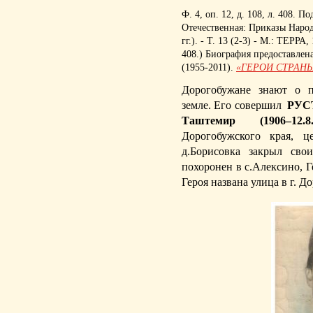
Ф. 4, оп. 12, д. 108, л. 408. 
Отечественная: Приказы Наро
гг.). - Т. 13 (2-3) - М.: ТЕРРА
408.)
Биография предоставлен
(1955-2011).
«ГЕРОИ СТРАН
Дорогобужане знают о п
земле. Его совершил
РУСТ
Таштемир (1906–12.8.
Дорогобужского края, 
д.Борисовка зак­рыл св
похоронен в с.Алексино, 
Героя названа улица в г. Д