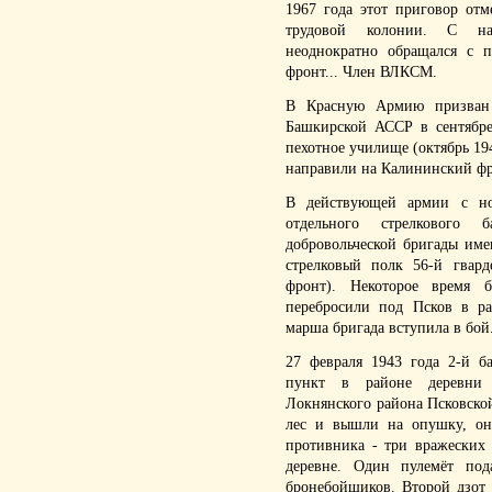
1967 года этот приговор от
трудовой колонии. С на
неоднократно обращался с 
фронт... Член ВЛКСМ.
В Красную Армию призван 
Башкирской АССР в сентябре
пехотное училище (октябрь 194
направили на Калининский фр
В действующей армии с но
отдельного стрелкового 
добровольческой бригады име
стрелковый полк 56-й гвард
фронт). Некоторое время б
перебросили под Псков в р
марша бригада вступила в бой
27 февраля 1943 года 2-й б
пункт в районе деревни 
Локнянского района Псковско
лес и вышли на опушку, он
противника - три вражеских
деревне. Один пулемёт под
бронебойщиков. Второй дзот