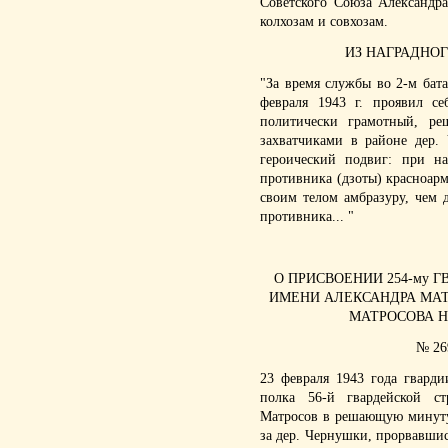
Советского Союза Александра
колхозам и совхозам.
ИЗ НАГРАДНОГ
"За время службы во 2-м бата
февраля 1943 г. проявил с
политически грамотный, р
захватчиками в районе дер.
героический подвиг: при н
противника (дзоты) красноарм
своим телом амбразуру, чем 
противника... "
О ПРИСВОЕНИИ 254-му 
ИМЕНИ АЛЕКСАНДРА МАТ
МАТРОСОВА Н
№ 269
23 февраля 1943 года гварди
полка 56-й гвардейской с
Матросов в решающую минуту
за дер. Чернушки, прорвавши