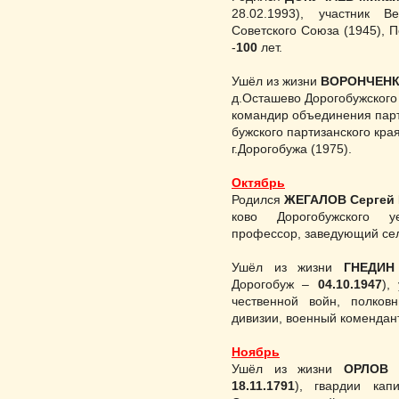
28.02.1993), участник В
Советского Союза (1945), По
-
100
лет.
Ушёл из жизни
ВОРОНЧЕНК
д.Осташево Дорогобужского
командир объединения парт
бужского партизанского кра
г.Дорогобужа (1975).
Октябрь
Родился
ЖЕГАЛОВ Сергей
ково Дорогобужского уезд
профессор, заведующий сел
Ушёл из жизни
ГНЕДИН
Дорогобуж –
04.10.1947
),
чественной войн, полковн
дивизии, военный комендант
Ноябрь
Ушёл из жизни
ОРЛОВ 
18.11.1791
), гвар­дии ка