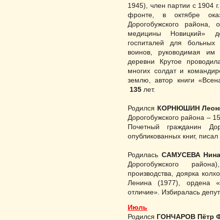
1945), член пар­тии с 1904 
фронте, в октябре ока
Дорогобужского района, 
медицины Новицкий» до
госпиталей для больных 
воинов, руководимая им 
деревни Крутое проводил
многих сол­дат и командир
землю, автор книги «Всен
135
лет.
Родился
КОРНЮШИН Леони
Дорогобужского района – 15
Почетный гражданин Дор
опубликованных книг, писал 
Родилась
САМУСЕВА Нина
Дорогобужского района)
производства, доярка колх
Ленина (1977), ордена 
отличие». Избиралась депу
Июль
Родился
ГОНЧАРОВ Пётр 