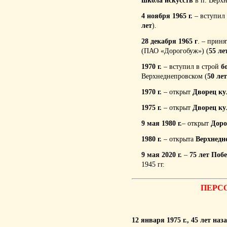
школа
искусств
в п. Верх
4 ноября 1965 г.
– вступил
лет
).
28 декабря 1965 г
. – прин
(ПАО «Дорогобуж») (
55 ле
1970 г
.
– вступил в строй
б
Верхнеднепров
ском (
50 лет
1970 г
.
– открыт
Дворец ку
1975 г
.
– открыт
Дворец к
9 мая 1980 г.
– открыт
Доро
1980 г
.
– открыта
Верхнедн
9 мая 2020 г.
–
75 лет
Поб
1945 гг.
ПЕРС
12 января 1975 г., 45 лет 