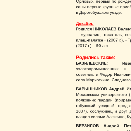
Орловых, пер­вый по рожде
саны первые крупные приоб
в Дорогобужском уезде.
Декабрь
Родился
НИКОЛАЕВ Вален
– журналист, писатель, в
плащ-палатке» (2007 г.), «
(2017 г.) –
90
лет.
Родились также:
БАЗИЛЕВСКИЕ: Ив
золотопромышленник и о
советник, и Федор Иванович
села Мархоткино, Следнево
БАРЫШНИКОВ Андрей Ив
Моско­вском университете 
полковник гва­рдии (прирав
гобужский уездный предв
1837), сослуживец и друг 
владел селами Алексино, Ку
ВЕРЗИЛОВ Андрей Пет