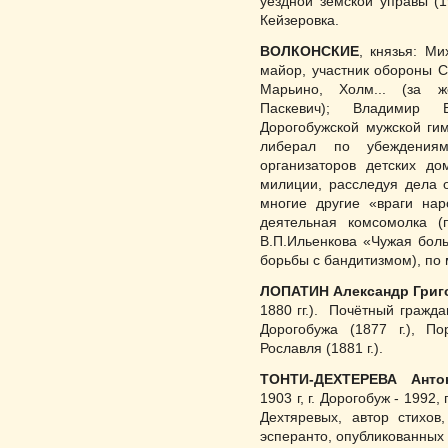
уездной земской управы (
Кейзеровка.
ВОЛКОНСКИЕ
, князья: Ми
майор, участник обороны 
Марьино, Холм... (за ж
Паскевич); Владимир Вл
Дорогобуж­ской мужской гим
либерал по убеждения
организаторов детских до
милиции, расследуя дела о
мно­гие другие «враги на
деятельная комсомолка (п
В.П.Ильенкова «Чужая боль»
борьбы с бандитизмом), по
ЛОПАТИН Александр Григ
1880 гг.). Почётный граждани
Дорогобужа (1877 г.), По
Рославля (1881 г.).
ТОНТИ-ДЕХТЕРЕВА Анто
1903 г, г. Дорогобуж - 1992
Дехтяревых, автор стихов
эспе­ранто, опубликованных