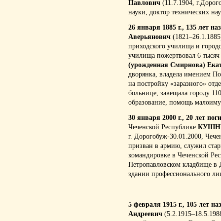
Павлович
(11.7.1904, г.Дорог
науки, доктор технических нау
26 января 1885 г., 135 лет
Аверьянович
(1821–26.1.1885)
приходского училища и го­род
училища пожертвовал 6 тысяч 
(урожденная Смирнова) Ека
дворянка, владела имением Пог
на постройку «заразного» отд
больнице, завещала городу 110
образование, помощь малоим
30 января 2000 г., 20 лет пог
Чеченской Республике
КУШНЕР
г. Дорогобуж-30.01.2000, Чече
призван в армию, служил ста
командировке в Чеченской Рес
Петропавловском кладбище в 
здании профессионального лиц
5 февраля 1915 г., 105 лет
Андреевич
(5.2.1915–18.5.198