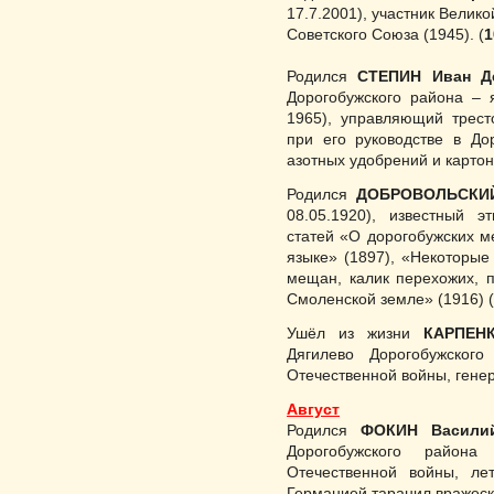
17.7.2001), участник Велик
Советского Союза (1945). (
1
Родился
СТЕПИН Иван Д
Дорогобужского района – 
1965), управляющий тресто
при его руководстве в До
азотных удобрений и карто
Родился
ДОБРОВОЛЬСКИЙ
08.05.1920), известный эт
статей «О дорогобужских 
языке» (1897), «Некоторые
мещан, калик перехожих, п
Смоленской земле» (1916) (
Ушёл из жизни
КАРПЕН
Дягилево Дорогобужского
Отечественной войны, гене
Август
Родился
ФОКИН Васили
Дорогобужского района
Отечественной войны, ле
Германией таранил вражески