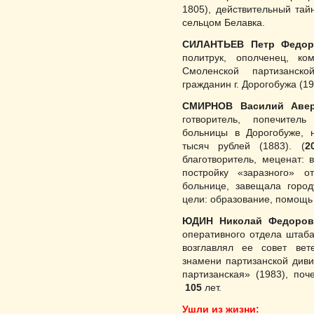
1805), действительный та
сельцом Белавка.
СИЛАНТЬЕВ Петр Федор
политрук, опол­ченец, ко
Смолен­ской партизанск
гражданин г. Дорогобужа (1
СМИРНОВ Василий Авер
готвори­тель, попечител
больницы в Дорогобуже, 
тысяч рублей (1883). (
2
благотворитель, меценат: в
постройку «заразного» о
больнице, завещала город
цели: образование, помощ
ЮДИН Николай Федоров
оперативного отдела штаба
возглавлял ее совет вете
знамени партизанской диви
партизанская» (1983), поч
105
лет.
Ушли из жизни: