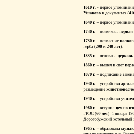
1610 г
. - первое упоминан
Ушаково
в документах (
41
1640 г.
– первое упоминани
1730 г
.
– появилась
первая
1730 г
.
– появление
полков
герба (
290 и 240 лет
).
1835 г
.
– основана
церковь
1860 г
.
– вышел в свет
перв
1870 г
.
– подписание закона
1930 г.
– устройство артил
размещение
животноводче
1940 г
.
– устройство
учител
1960 г
.
– вступил
цех по и
ГРЭС (
60 лет
). 1 января 19
Дорогобужский
котельный 
1965 г
.
– образована
музык