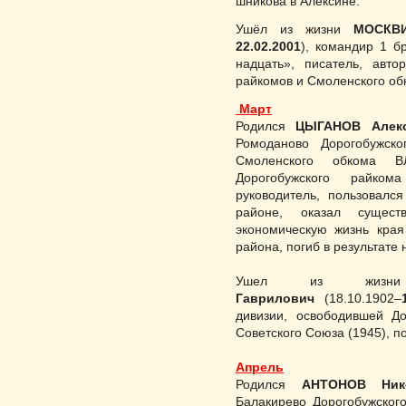
шникова в Алексине.
Ушёл из жизни
МОСКВИ
22.02.2001
), командир 1 б
надцать», писатель, авто
райкомов и Смоленского об
Март
Родился
ЦЫГАНОВ Алекс
Ромоданово Доро­гобужско
Смоленского об­кома В
Дорогобужского райком
руководитель, пользовалс
районе, оказал сущес
экономическую жизнь края
района, погиб в результате 
Ушел из жи
Гаврилович
(18.10.1902–
дивизии, осво­бо­дившей Д
Советс­кого Союза (1945), п
Апрель
Родился
АНТОНОВ Нико
Балакирево Дорогобужског