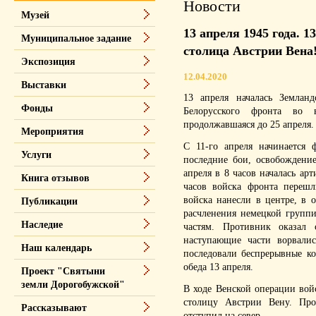
Новости
Музей
13 апреля 1945 года. 
Муниципальное задание
столица Австрии Вена
Экспозиция
12.04.2020
Выставки
13 апреля началась Земланд
Фонды
Белорусского фронта во 
продолжавшаяся до 25 апреля.
Мероприятия
С 11-го апреля начинается 
Услуги
последние бои, освобождени
апреля в 8 часов началась ар
Книга отзывов
часов войска фронта перешл
войска нанесли в центре, в
Публикации
расчленения немецкой групп
Наследие
частям. Противник оказал 
наступающие части ворвалис
Наш календарь
последовали беспрерывные ко
обеда 13 апреля.
Проект "Святыни
земли Дорогобужской"
В ходе Венской операции вой
столицу Австрии Вену. Про
Рассказывают
отступил на север.