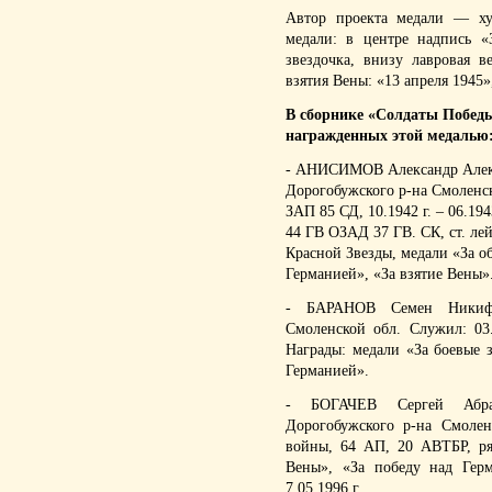
Автор проекта медали — ху
медали: в центре надпись 
звездочка, внизу лавровая в
взятия Вены: «13 апреля 1945»
В сборнике «Солдаты Победы
награжденных этой медалью
- АНИСИМОВ Александр Алексе
Дорогобужского р-на Смоленско
ЗАП 85 СД, 10.1942 г. – 06.1943
44 ГВ ОЗАД 37 ГВ. СК, ст. лей
Красной Звезды, медали «За о
Германией», «За взятие Вены»
- БАРАНОВ Семен Никифор
Смоленской обл. Служил: 03
Награды: медали «За боевые з
Германией».
- БОГАЧЕВ Сергей Абрам
Дорогобужского р-на Смолен
войны, 64 АП, 20 АВТБР, ря
Вены», «За победу над Гер
7.05.1996 г.