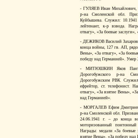
- ГУЛЯЕВ Иван Михайлович, 28
р-на Смоленской обл. При
Куйбышева. Служил: 10.1941
лейтенант, к-р взвода. Наг
отвагу», «За боевые заслуги», 
- ДЕЖИКОВ Василий Захарович,
конца войны, 127 гв. АП, рядо
Вены», «За отвагу», «За боевы
победу над Германией». Умер 2
- МИТЮШКИН Яков Пантеле
Дорогобужского р-на Смо
Дорогобужским РВК. Служил:
ефрейтор, ст. телефонист. Н
отвагу», «За взятие Вены», «З
над Германией».
- МОРГАЛЕВ Ефим Дмитриевич
р-на Смоленской обл. Призван
24.06.1941 г. – до конца
моторизованный понтонный 
Награды: медали «За боевые з
взятие Вены», «За победу над