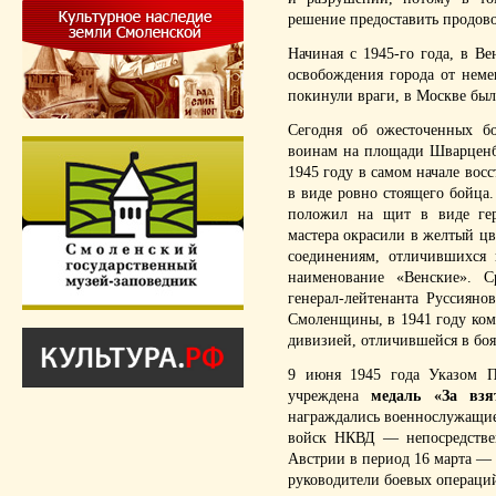
решение предоставить продов
Начиная с 1945-го года, в Ве
освобождения города от немец
покинули враги, в Москве был
Сегодня об ожесточенных б
воинам на площади Шварценб
1945 году в самом начале восс
в виде ровно стоящего бойца.
положил на щит в виде гер
мастера окрасили в желтый цв
соединениям, отличившихся 
наименование «Венские». С
генерал-лейтенанта Руссияно
Смоленщины, в 1941 году ком
дивизией, отличившейся в боя
9 июня 1945 года Указом П
учреждена
медаль «За взя
награждались военнослужащи
войск НКВД — непосредстве
Австрии в период 16 марта — 1
руководители боевых операций