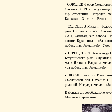
- СОБОЛЕВ Федор Семенович, 1
Служил: 03.1942 г. – до конц
к-р отделения. Награды: м
Кавказа», «За взятие Вены».
- СОЛОВЬЕВ Михаил Федорови
р-на Смоленской обл. Служил
САП, капитан, к-р взвода. Н
взятие Будапешта», «За взя
победу над Германией». Умер 1
- ТЕРЕЩЕНКОВ Александр Ник
Батуринского р-на. Служил: 07
мл. лейтенант. Награды: медал
«За победу над Германией».
- ШОРИН Василий Иванович, 
Смоленской обл. Служил: 11.
рядовой. Награды: медали «За 
В фондах Дорогобужского м
Михаила Сергеевича: