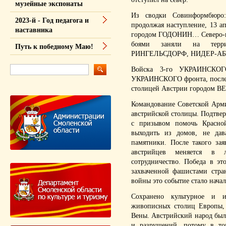
музейные экспонаты
Из сводки Совинформбюро
2023-й - Год педагога и
продолжая наступление, 13 а
наставника
городом ГОДОНИН… Северо-во
боями заняли на терри
Путь к победному Маю!
РИНГЕЛЬСДОРФ, НИДЕР-А
Войска 3-го УКРАИНСКОГ
УКРАИНСКОГО фронта, после 
столицей Австрии городом В
Командование Советской Арми
австрийской столицы. Подтве
с призывом помочь Красно
выходить из домов, не да
памятники. После такого за
австрийцев меняется в л
сотрудничество. Победа в эт
захваченной фашистами стра
войны это событие стало нача
Сохранено культурное и и
живописных столиц Европы, 
Вены. Австрийский народ был
и разрушений, потому в то