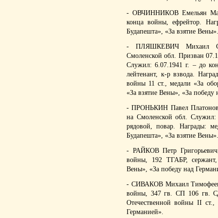
- ОВЧИННИКОВ Емельян Марко
конца войны, ефрейтор. Нагр
Будапешта», «За взятие Вены».
- ПЛЯШКЕВИЧ Михаил Серг
Смоленской обл. Призван 07.
Служил: 6.07.1941 г. – до к
лейтенант, к-р взвода. Нагр
войны 11 ст., медали «За обо
«За взятие Вены», «За победу 
- ПРОНЬКИН Павел Платонович
на Смоленской обл. Служил: 
рядовой, повар. Награды: ме
Будапешта», «За взятие Вены».
- РАЙКОВ Петр Григорьевич,
войны, 192 ТГАБР, сержант,
Вены», «За победу над Германи
- СИВАКОВ Михаил Тимофеевич
войны, 347 гв. СП 106 гв. С
Отечественной войны II ст.,
Германией».