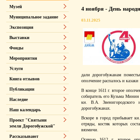
Музей
4 ноября - День народ
Муниципальное задание
03.11.2025
Экспозиция
Выставки
Фонды
Мероприятия
Услуги
дали дорогобужанам поместь
Книга отзывов
ополчение распалось и казаки
Публикации
В конце 1611 г. второе ополч
собиратель его Кузьма Мини
Наследие
кн. В.А. Звенигородского
дорогобужанах.
Наш календарь
Вскоре в город прибывает кн
Проект "Святыни
отряды, костяк которых сос
земли Дорогобужской"
вязмичи.
Рассказывают
Осенью 1612 г. второе оп