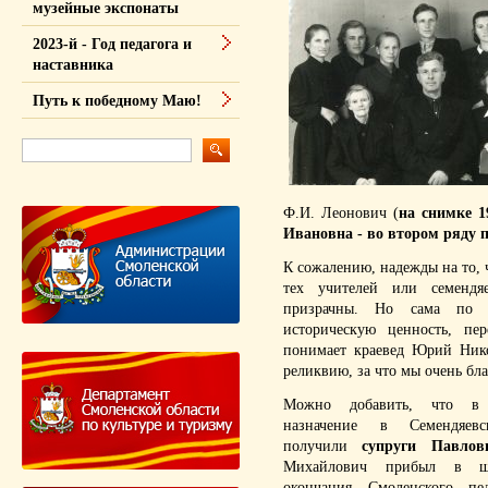
музейные экспонаты
2023-й - Год педагога и
наставника
Путь к победному Маю!
Ф.И. Леонович (
на снимке 1
Ивановна - во втором ряду 
К сожалению, надежды на то, 
тех учителей или семендя
призрачны. Но сама по с
историческую ценность, п
понимает краевед Юрий Ник
реликвию, за что мы очень бл
Можно добавить, что в
назначение в Семендяев
получили
супруги Павлов
Михайлович прибыл в ш
окончания Смоленского пед