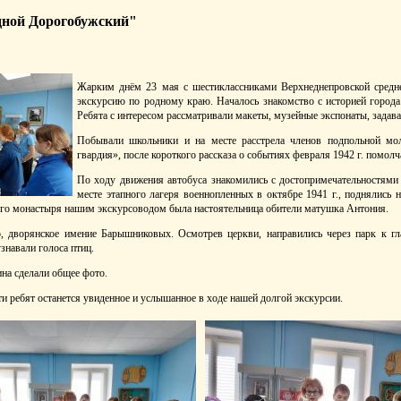
дной Дорогобужский"
Жарким днём 23 мая с шестиклассниками Верхнеднепровской сред
экскурсию по родному краю. Началось знакомство с историей города
Ребята с интересом рассматривали макеты, музейные экспонаты, задав
Побывали школьники и на месте расстрела членов подпольной мо
гвардия», после короткого рассказа о событиях февраля 1942 г. помол
По ходу движения автобуса знакомились с достопримечательностями 
месте этапного лагеря военнопленных в октябре 1941 г., поднялись
го монастыря нашим экскурсоводом была настоятельница обители матушка Антония.
, дворянское имение Барышниковых. Осмотрев церкви, направились через парк к г
узнавали голоса птиц.
на сделали общее фото.
ти ребят останется увиденное и услышанное в ходе нашей долгой экскурсии.