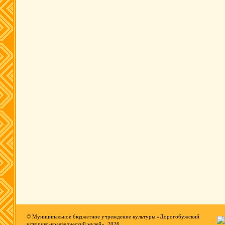
© Муниципальное бюджетное учреждение культуры «Дорогобужский
историко-краеведческий музей», 2026