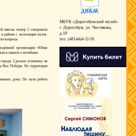
МБУК «Дорогобужский музей»
г. Дорогобуж, ул. Чистякова,
ней школы номер 2 совершили
д.10
 и района с экспозиции музея.
тел. (48144)4-11-91
али вопросы.
лодёжной организации «Юная
чали в память о погибших.
города. Сделали остановку на
 на Вал Победы. На территории
лавному дому. По пути ребята