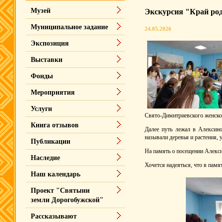
Музей
Экскурсия "Край ро
Муниципальное задание
24.05.2026
Экспозиция
Выставки
Фонды
Мероприятия
Услуги
Свято-Димитриевского женско
Книга отзывов
Далее путь лежал в Алексино
называли деревья и растения, 
Публикации
На память о посещении Алекси
Наследие
Хочется надеяться, что в памя
Наш календарь
Проект "Святыни
земли Дорогобужской"
Рассказывают