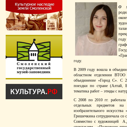
О х
род
окон
худо
тала
прек
год
гра
Госу
«Гра
году.
В 2009 году вошла в объеди
областном отделении ВТОО 
объединение «Город С». С 2
поездки по стране (Алтай, 
тематика работ – этюды с нату
С 2008 по 2010 гг. работа
отдельных предметов на
изобразительного искусства
Гришечкина сотрудничала со ст
Совместно с художницей А.Д
спектаклям «Полковник-пт