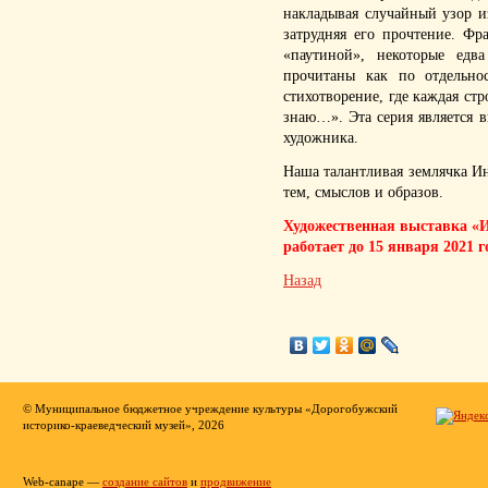
накладывая случайный узор и
затрудняя его прочтение. Фр
«паутиной», некоторые едв
прочитаны как по отдельно
стихотворение, где каждая стр
знаю…». Эта серия является
художника.
Наша талантливая землячка И
тем, смыслов и образов.
Художественная выставка «И
работает до 15 января 2021 
Назад
© Муниципальное бюджетное учреждение культуры «Дорогобужский
историко-краеведческий музей», 2026
Web-canape —
создание сайтов
и
продвижение