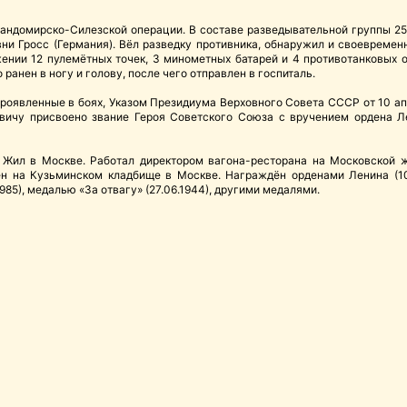
Сандомирско-Силезской операции. В составе разведывательной группы 25 
вни Гросс (Германия). Вёл разведку противника, обнаружил и своевреме
ении 12 пулемётных точек, 3 минометных батарей и 4 противотанковых о
ранен в ногу и голову, после чего отправлен в госпиталь.
проявленные в боях, Указом Президиума Верховного Совета СССР от 10 ап
вичу присвоено звание Героя Советского Союза с вручением ордена Л
. Жил в Москве. Работал директором вагона-ресторана на Московской ж
нен на Кузьминском кладбище в Москве. Награждён орденами Ленина (10
1985), медалью «За отвагу» (27.06.1944), другими медалями.