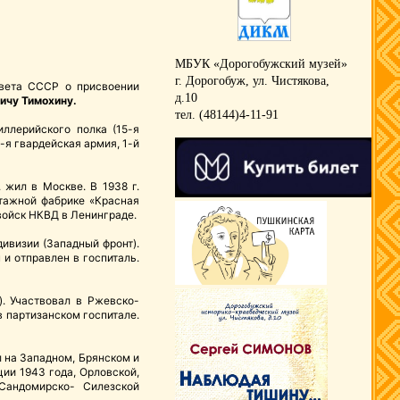
МБУК «Дорогобужский музей»
г. Дорогобуж, ул. Чистякова,
овета СССР о присвоении
д.10
ичу Тимохину.
тел. (48144)4-11-91
иллерийского полка (15-я
-я гвардейская армия, 1-й
 жил в Москве. В 1938 г.
отажной фабрике «Красная
 войск НКВД в Ленинграде.
дивизии (Западный фронт).
 и отправлен в госпиталь.
). Участвовал в Ржевско-
в партизанском госпитале.
л на Западном, Брянском и
ии 1943 года, Орловской,
Сандомирско- Силезской