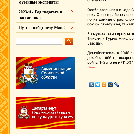
операциях.
музейные экспонаты
Особо отличился в ходе 
2023-й - Год педагога и
реку Одер в районе дере
наставника
полка данные о располож
бою был контужен, тяжело 
Путь к победному Маю!
За мужество и героизм, 
Тимохину Гурию Николае
Звезда».
Демобилизован в 1948 г
декабря 1996 г., похоро
войны 1-й степени (11.03.
Назад