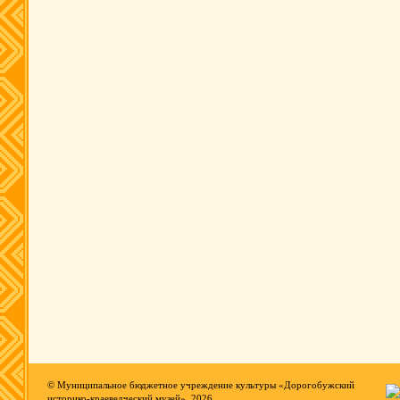
© Муниципальное бюджетное учреждение культуры «Дорогобужский
историко-краеведческий музей», 2026