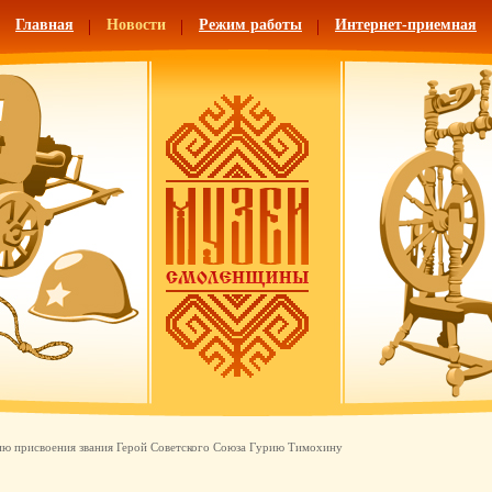
Главная
Новости
Режим работы
Интернет-приемная
ию присвоения звания Герой Советского Союза Гурию Тимохину