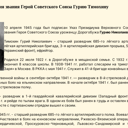
ия звания Герой Советского Союза Гурию Тимохину
10 апреля 1945 года был подписан Указ Президиума Верховного С
звания Героя Советского Союза уроженцу Дорогобужа
Гурию Николаев
Тимохин Гурий Николаевич - старший разведчик 685-го лёгкого арт
лёгкая артиллерийская бригада, 3-я артиллерийская дивизия прорыва, 5
Украинский фронт), ефрейтор.
Родился 22 июля 1922 г. в Дорогобуже в мещанской семье. С 1932 г.
окончил 8 классов школы. В 1938-1941 гг. работал слесарем на трик
Заря» в Москве. В РККА с мая 1941 г. Служил в 41-й бригаде конвойных
венной войны: в сентябре-октябре 1941 г. — разведчик в 8-й стрелковой 
ных боях на ельнинском направлении. В начале октября 1941 г. был ранен
 стрелковом полку.
- разведчик в 1-й гвардейской кавалерийской дивизии (Западный фронт
г. и рейде по тылам врага. В одном из боёв был ранен в грудь и оставлен 
сте с партизанским отрядом вышел к своим.
1945 гг. - старший разведчик 685-го лёгкого артиллерийского полка. Воева
 Участвовал в боях на юхновском направлении, Ржевско-Вяземской операц
Бердичевской, Проскуровско-Черновицкой, Львовско-Сандомирской и 