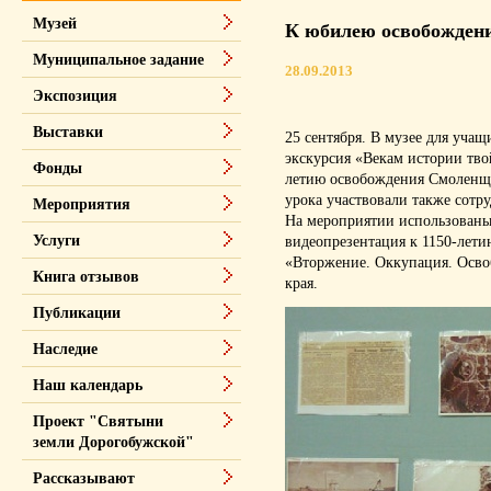
Музей
К юбилею освобожден
Муниципальное задание
28.09.2013
Экспозиция
Выставки
25 сентября. В музее для уча
экскурсия «Векам истории тво
Фонды
летию освобождения Смоленщ
урока участвовали также сотр
Мероприятия
На мероприятии использованы
Услуги
видеопрезентация к 1150-лети
«Вторжение. Оккупация. Осво
Книга отзывов
края.
Публикации
Наследие
Наш календарь
Проект "Святыни
земли Дорогобужской"
Рассказывают