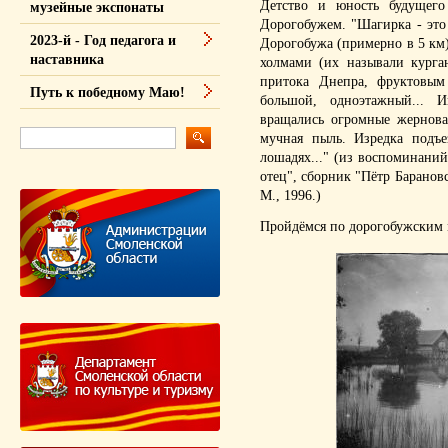
Детство и юность будущег
музейные экспонаты
Дорогобужем. "Шагирка - это
2023-й - Год педагога и
Дорогобужа (примерно в 5 км)
наставника
холмами (их называли курга
притока Днепра, фруктовым
Путь к победному Маю!
большой, одноэтажный... 
вращались огромные жернова
мучная пыль. Изредка подъ
лошадях..." (из воспоминани
отец", сборник "Пётр Баранов
М., 1996.)
Пройдёмся по дорогобужским м