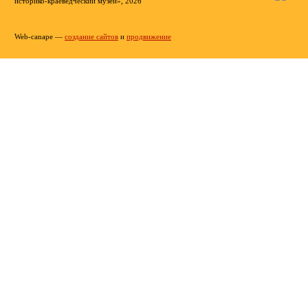
историко-краеведческий музей», 2026
Web-canape —
создание сайтов
и
продвижение