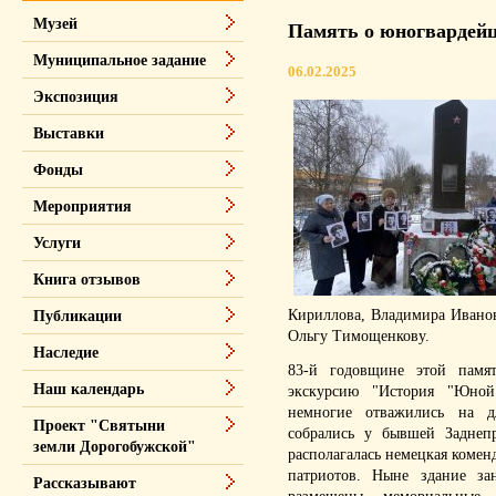
Музей
Память о юногвардейц
Муниципальное задание
06.02.2025
Экспозиция
Выставки
Фонды
Мероприятия
Услуги
Книга отзывов
Кириллова, Владимира Иванов
Публикации
Ольгу Тимощенкову.
Наследие
83-й годовщине этой памя
Наш календарь
экскурсию "История "Юной
немногие отважились на д
Проект "Святыни
собрались у бывшей Заднеп
земли Дорогобужской"
располагалась немецкая комен
патриотов. Ныне здание за
Рассказывают