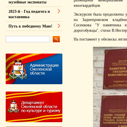
размещены мемориальные 
музейные экспонаты
юногвардейцев.
2023-й - Год педагога и
Экскурсия была продолжена у
наставника
на Заднепровском кладбищ
Сосенкова "У памятника 
Путь к победному Маю!
дорогобужцы", стихи В.Нестер
На постамент у обелиска легл