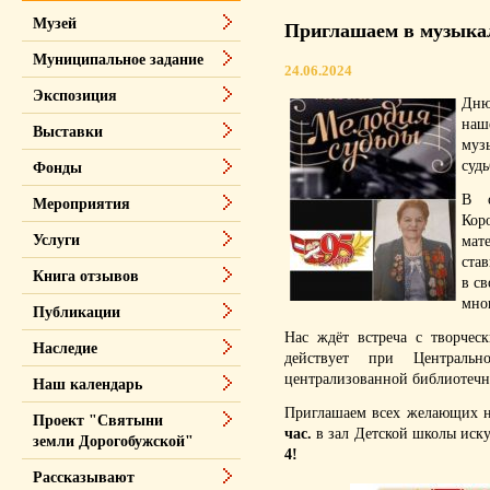
Музей
Приглашаем в музыкал
Муниципальное задание
24.06.2024
Экспозиция
Дню
на
Выставки
муз
судь
Фонды
В о
Мероприятия
Кор
Услуги
мат
ста
Книга отзывов
в св
мно
Публикации
Нас ждёт встреча с творчес
Наследие
действует при Центральн
централизованной библиотечн
Наш календарь
Приглашаем всех желающих 
Проект "Святыни
час.
в зал Детской школы иску
земли Дорогобужской"
4!
Рассказывают