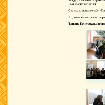
между художником и зрителем
Роот творит именно так.
Она как-то сказала о себе: «И
Тот, кто прикасается к её твор
Татьяна Белковская,
завед