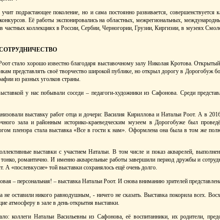
о учит подрастающее поколение, но и сама постоянно развивается, совершенствуется 
, конкурсов. Её работы экспонировались на областных, межрегиональных, международн
 в частных коллекциях в России, Сербии, Черногории, Грузии, Киргизии, в музеях Смо
 СОТРУДНИЧЕСТВО
оот стало хорошо известно благодаря выставочному залу Николая Кротова. Открытый в
кам представлять своё творчество широкой публике, но открыл дорогу в Дорогобуж бо
рафии из разных уголков страны.
ыставкой у нас побывали соседи – педагоги-художники из Сафонова. Среди предста
низовали выставку работ отца и дочери: Василия Кириллова и Натальи Роот. А в 2016
очного зала и районным историко-краеведческим музеем в Дорогобуже был проведё
ом пленэра стала выставка «Все в гости к нам». Оформлена она была в том же пол
оллективные выставки с участием Натальи. В том числе и показ акварелей, выполн
, тонко, романтично. И именно акварельные работы завершили период дружбы и сотруд
т. А «послевкусие» той выставки сохранялось ещё очень долго.
овая – персональная! – выставка Натальи Роот. И снова вниманию зрителей представлен
а не оставили никого равнодушным, - ничего не сказать. Выставка покорила всех. Восх
ие атмосферу в зале в день открытия выставки.
ало: коллеги Натальи Васильевны из Сафонова, её воспитанники, их родители, предс