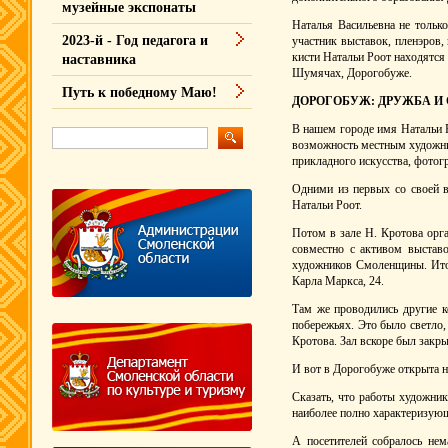
музейные экспонаты
Наталья Васильевна не тольк
2023-й - Год педагога и
участник выставок, пленэров
кисти Натальи Роот находятся
наставника
Шумячах, Дорогобуже.
Путь к победному Маю!
ДОРОГОБУЖ: ДРУЖБА И
В нашем городе имя Натальи Р
возможность местным художни
прикладного искусства, фотог
Одними из первых со своей в
Натальи Роот.
Потом в зале Н. Кротова орга
совместно с активом выстав
художников Смоленщины. Итог
Карла Маркса, 24.
Там же проводились другие к
побережьях. Это было светло
Кротова. Зал вскоре был закры
И вот в Дорогобуже открыта н
Сказать, что работы художник
наиболее полно характеризующ
А посетителей собралось нем