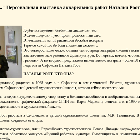
." Персональная выставка акварельных работ Натальи Роот
Клубились туманы, бездомные листья летели,
В аллеях терялся пунктиром проложенный след.
В нечёткости линий размытой дождём акварели
Терялся какой-то до боли знакомый сюжет…
Это четверостишие можно считать чем-то вроде эпиграфа к новой выстав
выставочном зале районного Дома культуры. Во-первых, потому, что на
границы». А во-вторых, представлена на ней именно акварель – более 50
педагога из Сафонова Натальи Роот.
НАТАЛЬЯ РООТ. КТО ОНА?
риллова) родилась в 1968 году в г. Сафоново в семье учителей. Её отец, художни
ем Сафоновской детской художественной школы, которая сейчас носит его имя.
ая интерес к художественному творчеству и большие способности в изобразительном иск
дожественно-графический факультет СГПИ им. Карла Маркса и, окончив его, в 1990 го
 деятельность в художественной школе.
Роот работала в Смоленске, в детской художественной школе им. М.К. Тенишевой. В
школе, созданной её отцом.
агогов-художников, член Евразийского художественного Союза. Дважды награждалас
ителем областного конкурса «Лучший работник культуры Смоленщины» в номинации 
детей».