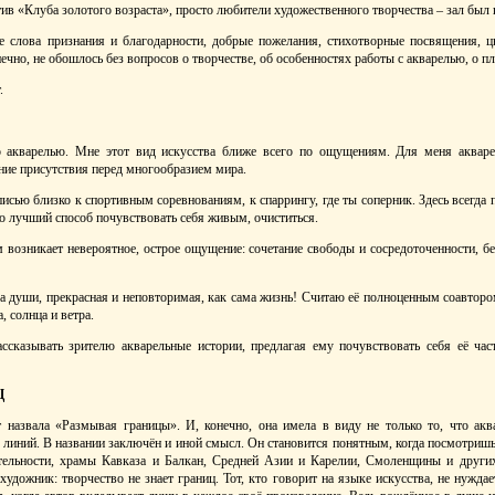
ив «Клуба золотого возраста», просто любители художественного творчества – зал был 
 слова признания и благодарности, добрые пожелания, стихотворные посвящения, ц
нечно, не обошлось без вопросов о творчестве, об особенностях работы с акварелью, о пл
.
 акварелью. Мне этот вид искусства ближе всего по ощущениям. Для меня акваре
ие присутствия перед многообразием мира.
сью близко к спортивным соревнованиям, к спаррингу, где ты соперник. Здесь всегда п
то лучший способ почувствовать себя живым, очиститься.
возникает невероятное, острое ощущение: сочетание свободы и сосредоточенности, бе
ка души, прекрасная и неповторимая, как сама жизнь! Считаю её полноценным соавтором
, солнца и ветра.
ссказывать зрителю акварельные истории, предлагая ему почувствовать себя её ча
Ц
назвала «Размывая границы». И, конечно, она имела в виду не только то, что акв
х линий. В названии заключён и иной смысл. Он становится понятным, когда посмотришь
ательности, храмы Кавказа и Балкан, Средней Азии и Карелии, Смоленщины и други
художник: творчество не знает границ. Тот, кто говорит на языке искусства, не нужда