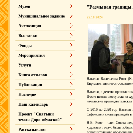
Музей
"Размывая границы..
Муниципальное задание
25.10.2024
Экспозиция
Выставки
Фонды
Мероприятия
Услуги
Книга отзывов
Наталья Васильевна Роот (Ки
Кириллов, является основател
Публикации
Наталья, с детства проявлявш
Наследие
После школы поступила на ху
началась её преподавательская
Наш календарь
С 2016 по 2020 год Наталья 
Проект "Святыни
Сафонове и снова преподаёт в 
земли Дорогобужской"
Н.В. Роот – член Союза пед
художник года»; была побед
Рассказывают
дополнительного образования 