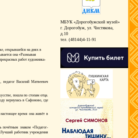
МБУК «Дорогобужский музей»
г. Дорогобуж, ул. Чистякова,
д.10
тел. (48144)4-11-91
ке, открывшейся на днях в
зывается она «Размывая
 прекрасных работ художника-
к, педагог Василий Матвеевич
усстве, пошла по стопам отца.
ду вернулась в Сафоново, где
 настоящее время она живёт в
ь почётным знаком «Педагог-
«Лучший работник учреждения