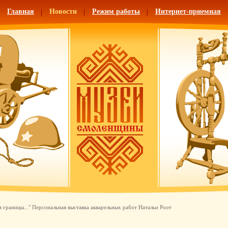
Главная
Новости
Режим работы
Интернет-приемная
я границы..." Персональная выставка акварельных работ Натальи Роот