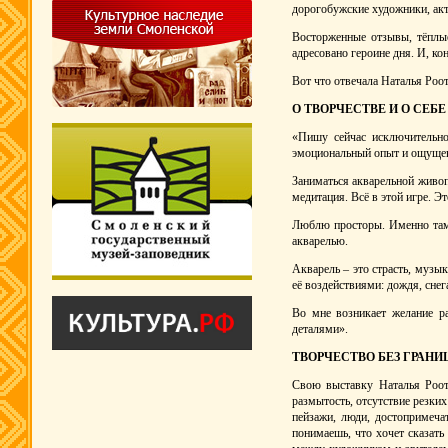
дорогобужские художники, акт
Восторженные отзывы, тёплые
адресовано героине дня. И, ко
Вот что отвечала Наталья Роот
О ТВОРЧЕСТВЕ И О СЕБЕ
«Пишу сейчас исключительно
эмоциональный опыт и ощущен
Заниматься акварельной живопи
медитация. Всё в этой игре. Э
Люблю просторы. Именно там 
акварелью.
Акварель – это страсть, музы
её воздействиями: дождя, снега
Во мне возникает желание ра
деталями».
ТВОРЧЕСТВО БЕЗ ГРАНИ
Свою выставку Наталья Роот 
размытость, отсутствие резки
пейзажи, люди, достопримеч
понимаешь, что хочет сказать 