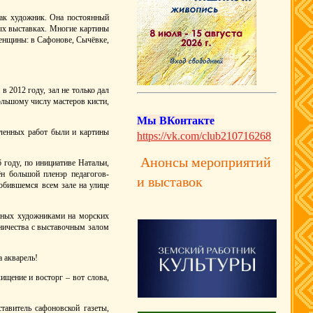
как художник. Она постоянный
ых выставках. Многие картины
ленщины: в Сафонове, Сычёвке,
 2012 году, зал не только дал
льшому числу мастеров кисти,
Мы ВКонтакте
вленных работ были и картины
https://vk.com/club210716268
Анонсы мероприятий
 году, по инициативе Натальи,
н большой пленэр педагогов-
и выставок
юбившемся всем зале на улице
енных художниками на морских
ничества с выставочным залом
а акварель!
ищение и восторг – вот слова,
тавитель сафоновской газеты,