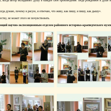
, когда автор вкладывает душу в каждое своё произведение. Ведь рождённое в душе и
ногда думаю, почему я рисую, и отвечаю, что живу, как пишу, и пишу, как дышу».
честву, не может этого не почувствовать.
ующий научно-экспозиционным
отделом районного историко-краеведческого
музе