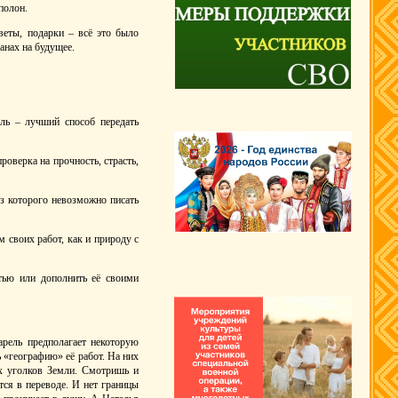
полон.
веты, подарки – всё это было
анах на будущее.
ль – лучший способ передать
роверка на прочность, страсть,
з которого невозможно писать
 своих работ, как и природу с
стью или дополнить её своими
арель предполагает некоторую
 «географию» её работ. На них
х уголков Земли. Смотришь и
ется в переводе. И нет границы