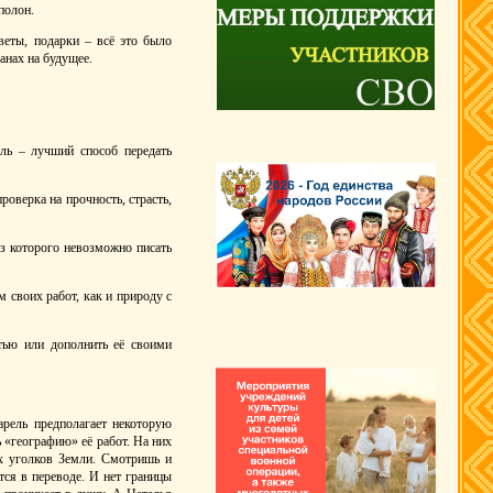
полон.
веты, подарки – всё это было
анах на будущее.
ль – лучший способ передать
роверка на прочность, страсть,
з которого невозможно писать
 своих работ, как и природу с
стью или дополнить её своими
арель предполагает некоторую
 «географию» её работ. На них
х уголков Земли. Смотришь и
ется в переводе. И нет границы