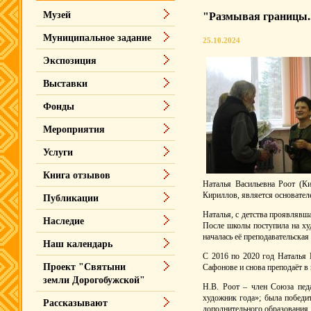
Музей
"Размывая границы..
Муниципальное задание
25.10.2024
Экспозиция
Выставки
Фонды
Мероприятия
Услуги
Книга отзывов
Наталья Васильевна Роот (Ки
Кириллов, является основател
Публикации
Наталья, с детства проявлявш
Наследие
После школы поступила на ху
началась её преподавательская
Наш календарь
С 2016 по 2020 год Наталья 
Проект "Святыни
Сафонове и снова преподаёт в 
земли Дорогобужской"
Н.В. Роот – член Союза пед
художник года»; была побед
Рассказывают
дополнительного образования 