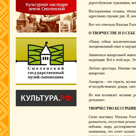
дорогобужские художники, акт
Восторженные отзывы, тёплые
адресовано героине дня. И, ко
Вот что отвечала Наталья Роот
О ТВОРЧЕСТВЕ И О СЕБЕ
«Пишу сейчас исключительно
эмоциональный опыт и ощущен
Заниматься акварельной живопи
медитация. Всё в этой игре. Э
Люблю просторы. Именно там 
акварелью.
Акварель – это страсть, музы
её воздействиями: дождя, снега
Во мне возникает желание ра
деталями».
ТВОРЧЕСТВО БЕЗ ГРАНИ
Свою выставку Наталья Роот 
размытость, отсутствие резки
пейзажи, люди, достопримеч
понимаешь, что хочет сказать 