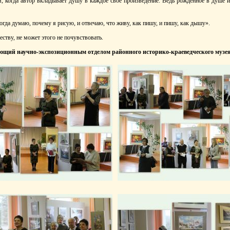
, когда автор вкладывает душу в каждое своё произведение. Ведь рождённое в душе и
ногда думаю, почему я рисую, и отвечаю, что живу, как пишу, и пишу, как дышу».
честву, не может этого не почувствовать.
ующий научно-экспозиционным
отделом районного историко-краеведческого
музе