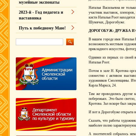
музейные экспонаты
Наталья Васильевна не тольк
2023-й - Год педагога и
участник выставок, пленэров
кисти Натальи Роот находятся
наставника
Шумячах, Дорогобуже.
Путь к победному Маю!
ДОРОГОБУЖ: ДРУЖБА И
В нашем городе имя Натальи Р
возможность местным художни
прикладного искусства, фотог
Одними из первых со своей в
Натальи Роот.
Потом в зале Н. Кротова орга
совместно с активом выстав
художников Смоленщины. Итог
Карла Маркса, 24.
Там же проводились другие к
побережьях. Это было светло
Кротова. Зал вскоре был закры
И вот в Дорогобуже открыта н
Сказать, что работы художник
наиболее полно характеризующ
А посетителей собралось нем