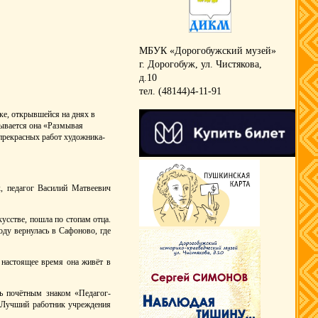
МБУК «Дорогобужский музей»
г. Дорогобуж, ул. Чистякова,
д.10
тел. (48144)4-11-91
ке, открывшейся на днях в
зывается она «Размывая
 прекрасных работ художника-
к, педагог Василий Матвеевич
усстве, пошла по стопам отца.
ду вернулась в Сафоново, где
 настоящее время она живёт в
ь почётным знаком «Педагог-
«Лучший работник учреждения