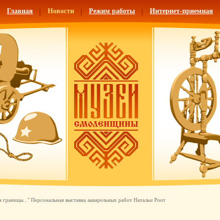
Главная
Новости
Режим работы
Интернет-приемная
я границы..." Персональная выставка акварельных работ Натальи Роот