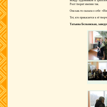
между художником и зрителем
Роот творит именно так.
Она как-то сказала о себе: «И
Тот, кто прикасается к её твор
Татьяна Белковская,
завед