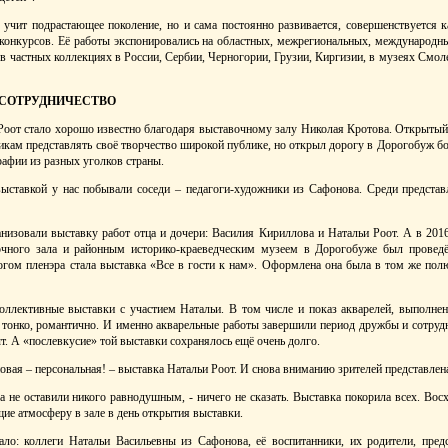
о учит подрастающее поколение, но и сама постоянно развивается, совершенствуется 
, конкурсов. Её работы экспонировались на областных, межрегиональных, международн
 в частных коллекциях в России, Сербии, Черногории, Грузии, Киргизии, в музеях Смо
 СОТРУДНИЧЕСТВО
оот стало хорошо известно благодаря выставочному залу Николая Кротова. Открытый в
кам представлять своё творчество широкой публике, но открыл дорогу в Дорогобуж бо
рафии из разных уголков страны.
ыставкой у нас побывали соседи – педагоги-художники из Сафонова. Среди предста
низовали выставку работ отца и дочери: Василия Кириллова и Натальи Роот. А в 2016
очного зала и районным историко-краеведческим музеем в Дорогобуже был проведё
ом пленэра стала выставка «Все в гости к нам». Оформлена она была в том же пол
оллективные выставки с участием Натальи. В том числе и показ акварелей, выполн
, тонко, романтично. И именно акварельные работы завершили период дружбы и сотруд
т. А «послевкусие» той выставки сохранялось ещё очень долго.
овая – персональная! – выставка Натальи Роот. И снова вниманию зрителей представлен
а не оставили никого равнодушным, - ничего не сказать. Выставка покорила всех. Восх
ие атмосферу в зале в день открытия выставки.
ало: коллеги Натальи Васильевны из Сафонова, её воспитанники, их родители, предс