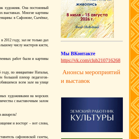
как художник. Она постоянный
ых выставках. Многие картины
ленщины: в Сафонове, Сычёвке,
 2012 году, зал не только дал
льшому числу мастеров кисти,
Мы ВКонтакте
вленных работ были и картины
https://vk.com/club210716268
Анонсы мероприятий
 году, по инициативе Натальи,
н большой пленэр педагогов-
и выставок
юбившемся всем зале на улице
енных художниками на морских
ничества с выставочным залом
а акварель!
ищение и восторг – вот слова,
тавитель сафоновской газеты,