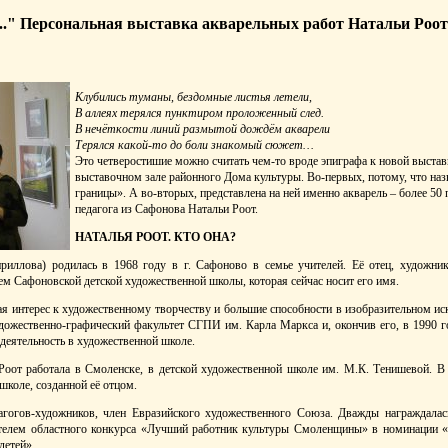
." Персональная выставка акварельных работ Натальи Роот
Клубились туманы, бездомные листья летели,
В аллеях терялся пунктиром проложенный след.
В нечёткости линий размытой дождём акварели
Терялся какой-то до боли знакомый сюжет…
Это четверостишие можно считать чем-то вроде эпиграфа к новой выстав
выставочном зале районного Дома культуры. Во-первых, потому, что на
границы». А во-вторых, представлена на ней именно акварель – более 50
педагога из Сафонова Натальи Роот.
НАТАЛЬЯ РООТ. КТО ОНА?
риллова) родилась в 1968 году в г. Сафоново в семье учителей. Её отец, художни
ем Сафоновской детской художественной школы, которая сейчас носит его имя.
ая интерес к художественному творчеству и большие способности в изобразительном иск
дожественно-графический факультет СГПИ им. Карла Маркса и, окончив его, в 1990 го
 деятельность в художественной школе.
Роот работала в Смоленске, в детской художественной школе им. М.К. Тенишевой. В
школе, созданной её отцом.
агогов-художников, член Евразийского художественного Союза. Дважды награждалас
ителем областного конкурса «Лучший работник культуры Смоленщины» в номинации 
детей».