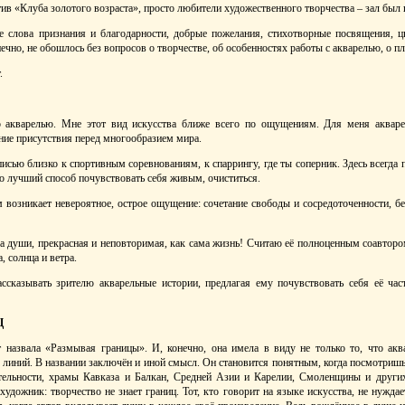
ив «Клуба золотого возраста», просто любители художественного творчества – зал был 
 слова признания и благодарности, добрые пожелания, стихотворные посвящения, ц
нечно, не обошлось без вопросов о творчестве, об особенностях работы с акварелью, о пл
.
 акварелью. Мне этот вид искусства ближе всего по ощущениям. Для меня акваре
ие присутствия перед многообразием мира.
сью близко к спортивным соревнованиям, к спаррингу, где ты соперник. Здесь всегда п
то лучший способ почувствовать себя живым, очиститься.
возникает невероятное, острое ощущение: сочетание свободы и сосредоточенности, бе
ка души, прекрасная и неповторимая, как сама жизнь! Считаю её полноценным соавтором
, солнца и ветра.
ссказывать зрителю акварельные истории, предлагая ему почувствовать себя её ча
Ц
назвала «Размывая границы». И, конечно, она имела в виду не только то, что акв
х линий. В названии заключён и иной смысл. Он становится понятным, когда посмотришь
ательности, храмы Кавказа и Балкан, Средней Азии и Карелии, Смоленщины и други
художник: творчество не знает границ. Тот, кто говорит на языке искусства, не нужда