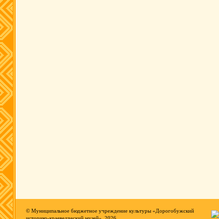
© Муниципальное бюджетное учреждение культуры «Дорогобужский
историко-краеведческий музей», 2026