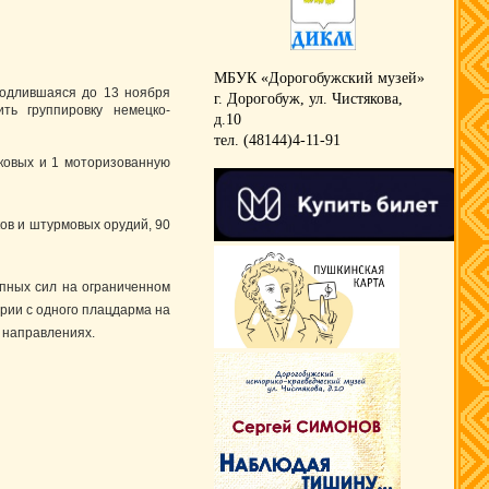
МБУК «Дорогобужский музей»
родлившаяся до 13 ноября
г. Дорогобуж, ул. Чистякова,
ть группировку немецко-
д.10
тел. (48144)4-11-91
нковых и 1 моторизованную
ков и штурмовых орудий, 90
пных сил на ограниченном
ерии с одного плацдарма на
 направлениях.