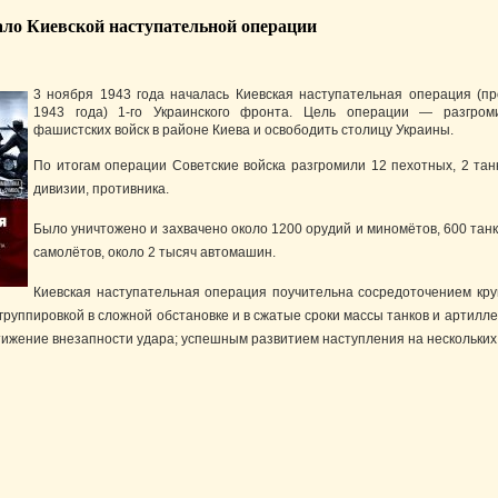
ачало Киевской наступательной операции
3 ноября 1943 года началась Киевская наступательная операция (п
1943 года) 1-го Украинского фронта. Цель операции — разгроми
фашистских войск в районе Киева и освободить столицу Украины.
По итогам операции Советские войска разгромили 12 пехотных, 2 та
дивизии, противника.
Было уничтожено и захвачено около 1200 орудий и миномётов, 600 тан
самолётов, около 2 тысяч автомашин.
Киевская наступательная операция поучительна сосредоточением кру
руппировкой в сложной обстановке и в сжатые сроки массы танков и артилл
тижение внезапности удара; успешным развитием наступления на нескольких