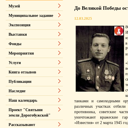
Музей
До Великой Победы ос
Муниципальное задание
12.03.2025
Экспозиция
8
И
Выставки
ю
в
Фонды
Р
Мероприятия
и
Услуги
«
в
Книга отзывов
п
с
Публикации
т
с
Наследие
к
Наш календарь
танками и самоходными ор
различных участках отбили
Проект "Святыни
противника, советские час
земли Дорогобужской"
уничтожают вражеские га
«Известия» от 2 марта 1945 го
Рассказывают