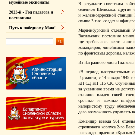
музейные экспонаты
В результате советским вой
селением Шенвальд. Другие ч
2023-й - Год педагога и
и железнодорожной станции 
наставника
свыше 3 тыс. солдат и офицер
Путь к победному Маю!
Мариенбургский отдельный 9
Васильевич, постоянно менял 
где требовалось вести лини
командиров, линейными надсм
по фронтовым дорогам, налажи
Из Наградного листа Глазкова 
«В период наступательных 
Германии, с 14 января 1945 г
КП СД КП 116 СК. Обученный
за указанное время не допусти
отлично владея своей спец
срочные и важные шифровк
напористому труду обеспече
дало возможность управлять в
Командир взвода 961 отдель
стрелкового корпуса 2-го Бело
награжден орденом «Красная Зв