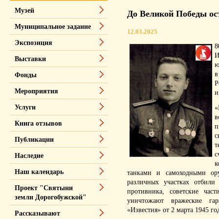
Музей
До Великой Победы ос
Муниципальное задание
12.03.2025
Экспозиция
8
И
Выставки
ю
в
Фонды
Р
Мероприятия
и
Услуги
«
в
Книга отзывов
п
с
Публикации
т
с
Наследие
к
Наш календарь
танками и самоходными ор
различных участках отбили
Проект "Святыни
противника, советские час
земли Дорогобужской"
уничтожают вражеские га
«Известия» от 2 марта 1945 го
Рассказывают