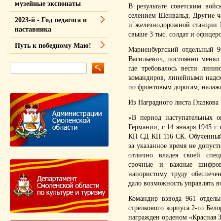
музейные экспонаты
В результате советским вой
селением Шенвальд. Другие ч
2023-й - Год педагога и
и железнодорожной станции 
наставника
свыше 3 тыс. солдат и офицер
Путь к победному Маю!
Мариенбургский отдельный 9
Васильевич, постоянно менял 
где требовалось вести лини
командиров, линейными надсм
по фронтовым дорогам, налажи
Из Наградного листа Глазкова 
«В период наступательных 
Германии, с 14 января 1945 г
КП СД КП 116 СК. Обученный
за указанное время не допусти
отлично владея своей спец
срочные и важные шифровк
напористому труду обеспече
дало возможность управлять в
Командир взвода 961 отдель
стрелкового корпуса 2-го Бело
награжден орденом «Красная Зв