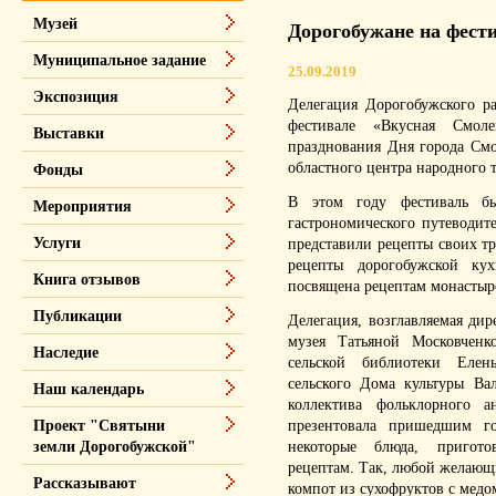
Музей
Дорогобужане на фест
Муниципальное задание
25.09.2019
Экспозиция
Делегация Дорогобужского р
фестивале «Вкусная Смол
Выставки
празднования Дня города См
областного центра народного т
Фонды
В этом году фестиваль бы
Мероприятия
гастроно­мического путеводит
Услуги
представили рецепты своих т
рецепты доро­гобужской ку
Книга отзывов
посвящена рецептам монастырс
Публикации
Делегация, возглавляемая дир
музея Татьяной Московченк
Наследие
сельской библиотеки Елен
сельского Дома культуры Ва
Наш календарь
коллектива фольклорного 
презентовала пришедшим гос
Проект "Святыни
некоторые блюда, пригот
земли Дорогобужской"
рецептам. Так, любой желающ
Рассказывают
компот из сухофруктов с медо