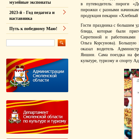
музейные экспонаты
в путеводи­тель: пироги «Д
пирожки с разными начинками
2023-й - Год педагога и
продукция пекарни «Хлеб­ный 
наставника
Гости праздника с большим уд
Путь к победному Маю!
блюда, которые были приг
Сироти­ной и работниками 
Ольга Корсуно­ва). Большую
оказал водитель Админист
Яншин. Сама поездка на фес
культуре, туризму и спорту 