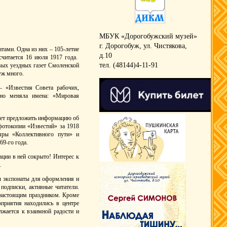
МБУК «Дорогобужский музей»
г. Дорогобуж, ул. Чистякова,
ами. Одна из них – 105-летие
д.10
считается 16 июля 1917 года.
тел. (48144)4-11-91
вых уездных газет Смоленской
уж много.
– «Известия Совета рабочих,
атно меняла имена: «Мировая
жет предложить информацию об
фотокопии «Известий» за 1918
яры «Коллективного пути» и
69-го года.
ации в ней сокрыто! Интерес к
.
ы экспонаты для оформления и
подписки, активные читатели.
 настоящим праздником. Кроме
приятия находились в центре
лжается к взаимной радости и