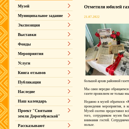
Музей
Отметили юбилей га
Муниципальное задание
21.07.2022
Экспозиция
Выставки
Фонды
Мероприятия
Услуги
Книга отзывов
большой архив районной газеты
Публикации
Мы сами нередко обращаемся к
Наследие
газете проявляем не только мы
Наш календарь
Недавно в музей обратился «
проведения мероприятия, в к
Проект "Святыни
Музей охотно предоставил вс
того, сотрудником музея бы
земли Дорогобужской"
внимания гостей. Сотрудниче
пользе.
Рассказывают