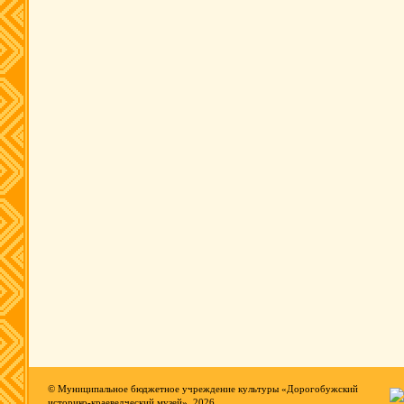
© Муниципальное бюджетное учреждение культуры «Дорогобужский
историко-краеведческий музей», 2026