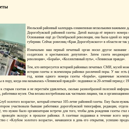
зеты
Июльский районный календарь ознаменован несколькими важными дат
Дорогобужской районной газеты. Датой выхода её первого номера 
Основанная ещё до Октябрьской революции, она была одной из пер
губернии. Сейчас ровесниц «Края Дорогобужского» в области не так 
Изначально наш первый печатный орган носил другое название 
солдатских и крестьянских депутатов». Затем газета неоднокр
революция», «Борьба», «Коллективный путь», «Ленинская правда».
Тем, кто интересуется историей районных печатных СМИ, музей мо
истории газеты и экземпляры районки различной поры. У нас есть 
год, копия одного номера газеты «Борьба», единичные экземпл
 в пору, когда она называлась «Ленинской правдой»: подшивки за 20-летний период с 19
 старым газетам и не перестаём удивляться, сколько разнообразной полезной информ
, работники музея. Она весьма востребована как частными лицами, так и организациями
Клуб золотого возраста», который отмечал 105-летие районной газеты. Ему были нужн
отором участвовали бывшие работники дорогобужской типографии, редакции, отдела 
ё, что нужно было организаторам встречи для того, чтобы день рождения газеты стал
л проведён экскурс в прошлое районки. А газетные подшивки в течение всего меро
ство с «Клубом золотого возраста», начавшееся в день его открытия, успешно продо