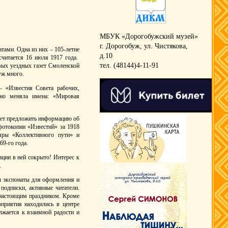
МБУК «Дорогобужский музей»
г. Дорогобуж, ул. Чистякова,
ами. Одна из них – 105-летие
д.10
считается 16 июля 1917 года.
тел. (48144)4-11-91
вых уездных газет Смоленской
уж много.
– «Известия Совета рабочих,
атно меняла имена: «Мировая
жет предложить информацию об
фотокопии «Известий» за 1918
яры «Коллективного пути» и
69-го года.
ации в ней сокрыто! Интерес к
.
ы экспонаты для оформления и
подписки, активные читатели.
 настоящим праздником. Кроме
приятия находились в центре
лжается к взаимной радости и