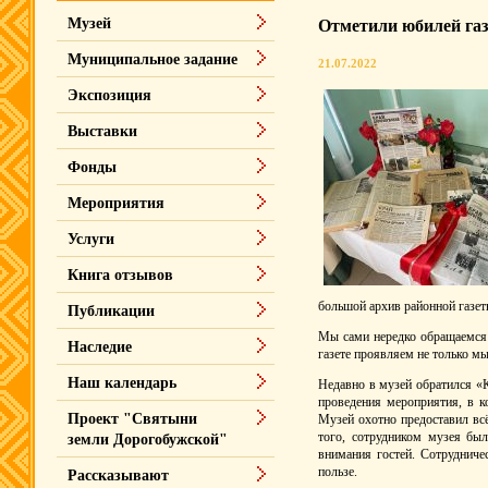
Музей
Отметили юбилей га
Муниципальное задание
21.07.2022
Экспозиция
Выставки
Фонды
Мероприятия
Услуги
Книга отзывов
большой архив районной газеты
Публикации
Мы сами нередко обращаемся к
Наследие
газете проявляем не только мы
Наш календарь
Недавно в музей обратился «
проведения мероприятия, в к
Проект "Святыни
Музей охотно предоставил вс
того, сотрудником музея бы
земли Дорогобужской"
внимания гостей. Сотрудниче
пользе.
Рассказывают