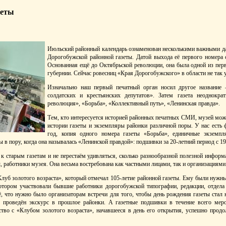
зеты
Июльский районный календарь ознаменован несколькими важными дат
Дорогобужской районной газеты. Датой выхода её первого номера 
Основанная ещё до Октябрьской революции, она была одной из пер
губернии. Сейчас ровесниц «Края Дорогобужского» в области не так 
Изначально наш первый печатный орган носил другое название 
солдатских и крестьянских депутатов». Затем газета неоднокр
революция», «Борьба», «Коллективный путь», «Ленинская правда».
Тем, кто интересуется историей районных печатных СМИ, музей мо
истории газеты и экземпляры районки различной поры. У нас есть 
год, копия одного номера газеты «Борьба», единичные экземпл
 в пору, когда она называлась «Ленинской правдой»: подшивки за 20-летний период с 19
 старым газетам и не перестаём удивляться, сколько разнообразной полезной информ
, работники музея. Она весьма востребована как частными лицами, так и организациями
Клуб золотого возраста», который отмечал 105-летие районной газеты. Ему были нужн
отором участвовали бывшие работники дорогобужской типографии, редакции, отдела 
ё, что нужно было организаторам встречи для того, чтобы день рождения газеты стал
л проведён экскурс в прошлое районки. А газетные подшивки в течение всего меро
ство с «Клубом золотого возраста», начавшееся в день его открытия, успешно продо