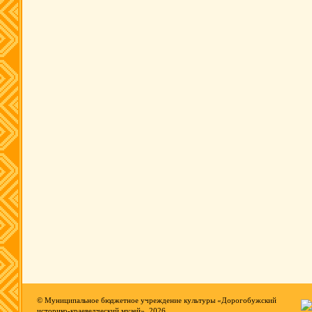
© Муниципальное бюджетное учреждение культуры «Дорогобужский
историко-краеведческий музей», 2026