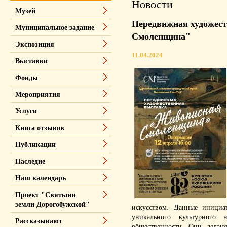
Новости
Музей
Передвижная художес
Муниципальное задание
Смоленщина"
Экспозиция
11.04.2024
Выставки
Фонды
Мероприятия
Услуги
Книга отзывов
Публикации
Наследие
Наш календарь
Проект "Святыни
земли Дорогобужской"
искусством. Данные иници
уникального культурного 
Рассказывают
общественности. Они делают