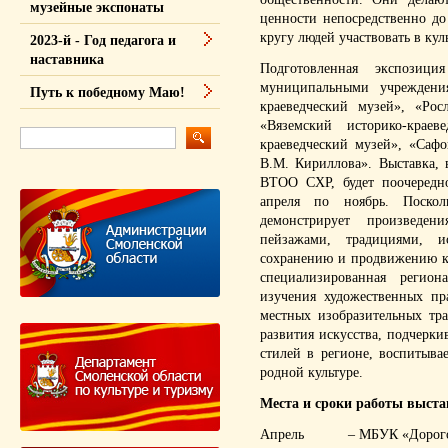
музейные экспонаты
ценности непосредственно д
кругу людей участвовать в кул
2023-й - Год педагога и
наставника
Подготовленная экспозици
муниципальными учреждени
Путь к победному Маю!
краеведческий музей», «Рос
«Вяземский историко-краев
краеведческий музей», «Сафо
В.М. Кириллова». Выставка,
ВТОО СХР, будет поочередно
апреля по ноябрь. Поско
демонстрирует произведен
пейзажами, традициями, и
сохранению и продвижению ку
специализированная регион
изучения художественных п
местных изобразительных тр
развития искусства, подчерки
стилей в регионе, воспитыва
родной культуре.
Места и сроки работы выста
Апрель – МБУК «Дорогобуж