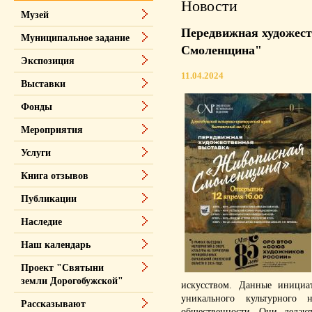
Новости
Музей
Передвижная художес
Муниципальное задание
Смоленщина"
Экспозиция
11.04.2024
Выставки
Фонды
Мероприятия
Услуги
Книга отзывов
Публикации
Наследие
Наш календарь
Проект "Святыни
земли Дорогобужской"
искусством. Данные иници
уникального культурного 
Рассказывают
общественности. Они делают