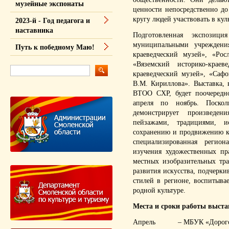
музейные экспонаты
ценности непосредственно д
кругу людей участвовать в кул
2023-й - Год педагога и
наставника
Подготовленная экспозици
муниципальными учреждени
Путь к победному Маю!
краеведческий музей», «Рос
«Вяземский историко-краев
краеведческий музей», «Сафо
В.М. Кириллова». Выставка,
ВТОО СХР, будет поочередно
апреля по ноябрь. Поско
демонстрирует произведен
пейзажами, традициями, и
сохранению и продвижению ку
специализированная регион
изучения художественных п
местных изобразительных тр
развития искусства, подчерки
стилей в регионе, воспитыва
родной культуре.
Места и сроки работы выста
Апрель – МБУК «Дорогобуж