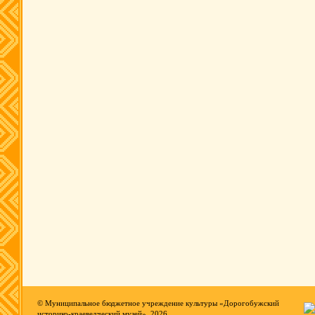
© Муниципальное бюджетное учреждение культуры «Дорогобужский
историко-краеведческий музей», 2026