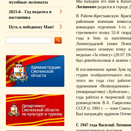
Мы находим его имя в Катал
музейные экспонаты
Логинович
родился в городе Д
2023-й - Год педагога и
В Рабоче-Крестьянскую Кра
наставника
районным военным комисса
командира отделения 1-го с
Путь к победному Маю!
стрелкового полка 52-й гвар
года в бою за населённы
Ленинградской (ныне Пско
уничтожил огневую точку и
медалью «За отвагу» (20.07.1
был демобилизован в звании с
В послевоенное время Зуев п
студии изобразительного ис
этого же года стал работа
художников «Всекохудожник»
(товарищество) «Художник»,
года работал в творческой г
руководством В.А. Гаврилов
СССР (с 1991 г. — член Союза
Был награждён орденом Отечес
С 1947 года Василий Логинов
художественных выставок: