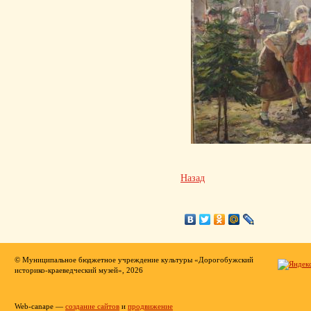
Назад
© Муниципальное бюджетное учреждение культуры «Дорогобужский
историко-краеведческий музей», 2026
Web-canape —
создание сайтов
и
продвижение