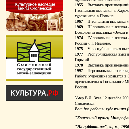
1955
Выставка произведений 
I зональная выставка, г. Харь
художников в Польше.
1967
II зональная выставка «В
1969
III зональная выставка 
Всесоюзная выставка «Земля и 
1974
IV зональная выставка 
России», г. Иваново.
1975
V республиканская выста
1977
Республиканская выставк
Горький.
1978
Выставка произведений х
1997
Персональная выставка, 
Работы художника хранятся в 
представлены в Госкаталоге М
России.
Умер В.Л. Зуев 12 декабря 20
Смоленска.
Вот две работы художника (
"Колхозный кузнец Митрофан
"На субботнике", х., м., 1950