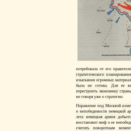
потребовала от его правител
стратегического планирован
изыскания огромных материал
была не готова. Для ее ве
перестроить экономику стра
не говоря уже о стратегии.
Поражение под Москвой изме
о непобедимости немецкой а
лета немецкая армия добьет
восстановит миф о ее непобед
считать поворотным моме