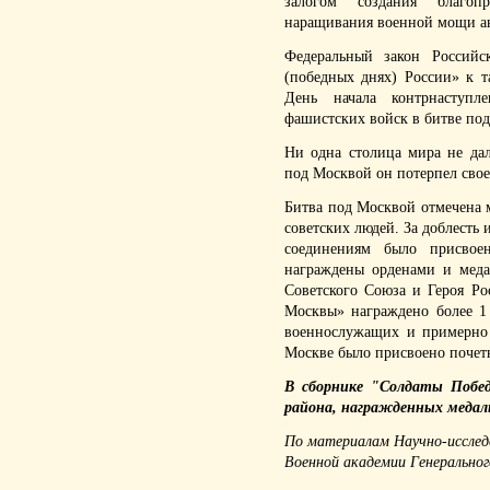
залогом создания благоп
наращивания военной мощи ан
Федеральный закон Россий
(победных днях) России» к 
День начала контрнаступл
фашистских войск в битве под
Ни одна столица мира не да
под Москвой он потерпел свое
Битва под Москвой отмечена
советских людей. За доблесть 
соединениям было присвое
награждены орденами и меда
Советского Союза и Героя Р
Москвы» награждено более 1 
военнослужащих и примерно 
Москве было присвоено почетн
В сборнике "Солдаты Побе
района, награжденных медал
По материалам Научно-исслед
Военной академии Генерально