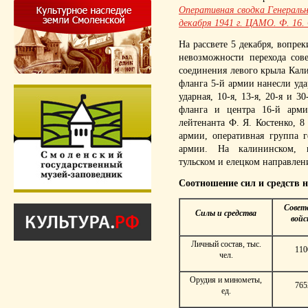
Оперативная сводка Генераль
декабря 1941 г. ЦАМО. Ф. 16. О
На рассвете 5 декабря, вопре
невозможности перехода сов
соединения левого крыла Кали
фланга 5-й армии нанесли удар
ударная, 10-я, 13-я, 20-я и 
фланга и центра 16-й арми
лейтенанта Ф. Я. Костенко, 
армии, оперативная группа г
армии. На калининском, к
тульском и елецком направлен
Соотношение сил и средств на
Совет
Силы и средства
войс
Личный состав, тыс.
110
чел.
Орудия и минометы,
765
ед.