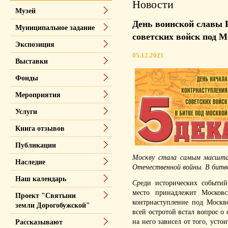
Новости
Музей
День воинской славы 
Муниципальное задание
советских войск под 
Экспозиция
05.12.2021
Выставки
Фонды
Мероприятия
Услуги
Книга отзывов
Публикации
Москву стала самым масшта
Наследие
Отечественной войны. В битве
Наш календарь
Ср
еди исторических событий
место принадлежит Московс
Проект "Святыни
контрнаступление под Москво
земли Дорогобужской"
всей остротой встал вопрос о
на него зависел от того, усто
Рассказывают