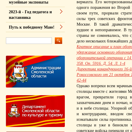
вермахта. Его моторизованны
музейные экспонаты
одного поражения во Второй 
2023-й - Год педагога и
своем пути, прорвали страт
наставника
силы трех советских фронто
Москве. В такой драматичес
Путь к победному Маю!
худшее и непоправимое. В ту
страны не сомневались, что 
дело нескольких ближайших д
Краткое описание и план обор
удержание основного оборони
оборонительной операции с 14
358. Оп. 5916. Д. 54. Л. 1-4
Директива командующего 16-й 
Рокоссовского от 21 октября 1
42-44
Однако вопреки всем мрачным
столицы вместе с жителями Мо
врагом, превратили город 
захватчиками днем и ночью, н
и в небе столицы. Упорной о
и контрударами, вводом св
изматывали силы противника.
столицы и уже в бинокли мо
советские войска перешли от 