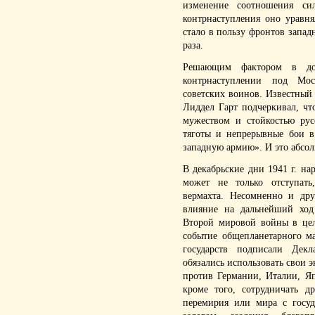
изменение соотношения си
контрнаступления оно уравн
стало в пользу фронтов западн
раза.
Решающим фактором в до
контрнаступлении под Мо
советских воинов. Известный
Лиддел Гарт подчеркивал, чт
мужеством и стойкостью рус
тяготы и непрерывные бои в
западную армию». И это абсо
В декабрьские дни 1941 г. на
может не только отступать
вермахта. Несомненно и дру
влияние на дальнейший ход
Второй мировой войны в це
событие общепланетарного ма
государств подписали Дек
обязались использовать свои 
против Германии, Италии, Я
кроме того, сотрудничать д
перемирия или мира с госуд