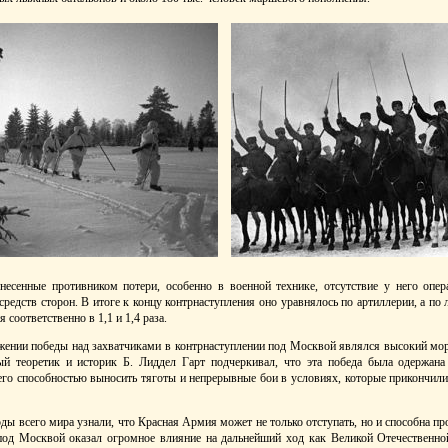
несенные противником потери, особенно в военной технике, отсутствие у него опе
средств сторон. В итоге к концу контрнаступления оно уравнялось по артиллерии, а по 
 соответственно в 1,1 и 1,4 раза.
нии победы над захватчиками в контрнаступлении под Москвой являлся высокий мор
ый теоретик и историк Б. Лиддел Гарт подчеркивал, что эта победа была одержана
, его способностью выносить тяготы и непрерывные бои в условиях, которые прикончи
оды всего мира узнали, что Красная Армия может не только отступать, но и способна п
под Москвой оказал огромное влияние на дальнейший ход как Великой Отечественно