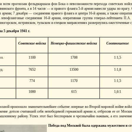
еки всем прогнозам фельдмаршала фон Бока о невозможности перехода советских войск
нинского фронта, а в 14 часов — и правого фланга 5-й армии нанесли удары по врагу. 6
0-я армии; 7 декабря — соединения правого фланга и центра 16-й армии, а также операти
 левофланговые соединения 16-й армии, оперативная группа генерал-лейтенанта П.А. 
чногорском, истринском, тульском и елецком направлениях развернулись ожесточенные 
а 5 декабря 1941 г.
Советские войска
Немецко-фашистские войска
Соотношение
ел.
1100
1708
1:1,5
д.
7652
13500
1:1,8
774
1170
1:1,5
1000
615
1,6:1
Москвой произошло знаменательнейшее событие: впервые во Второй мировой войне вой
жение дотоле считавшей себя непобедимой германской армии и, отбросив ее от Москв
шленному району. Успех этот был бесспорным и чрезвычайно важным, а его значение
Победа под Москвой была одержана мужеством и ст