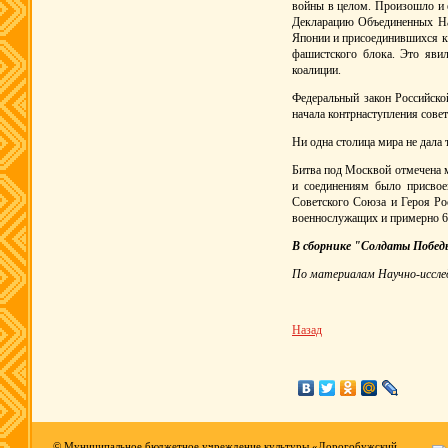
войны в целом. Произошло и е
Декларацию Объединенных Нац
Японии и присоединившихся к 
фашистского блока. Это яви
коалиции.
Федеральный закон Российско
начала контрнаступления сове
Ни одна столица мира не дала
Битва под Москвой отмечена м
и соединениям было присвое
Советского Союза и Героя Ро
военнослужащих и примерно 63
В сборнике "Солдаты Победы
По материалам Научно-иссле
Назад
© Муниципальное бюджетное учреждение культуры «Дорогобужский