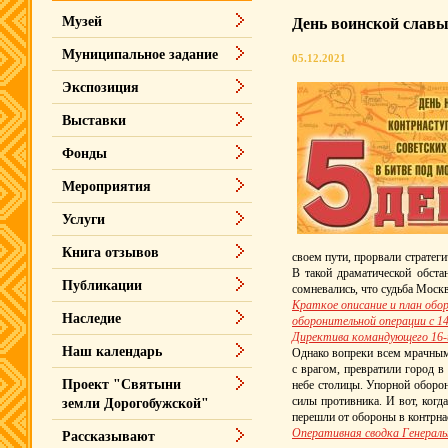
Музей
День воинской славы
Муниципальное задание
05.12.2021
Экспозиция
Выставки
Фонды
Мероприятия
Услуги
Книга отзывов
своем пути, прорвали стратег
В такой драматической обста
Публикации
сомневались, что судьба Моск
Краткое описание и план обо
Наследие
оборонительной операции с 14 
Директива командующего 16-й 
Наш календарь
Однако вопреки всем мрачным
с врагом, превратили город в
Проект "Святыни
небе столицы. Упорной оборон
силы противника. И вот, когд
земли Дорогобужской"
перешли от обороны в контрна
Оперативная сводка Генеральн
Рассказывают