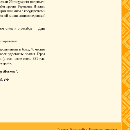
ители 26 государств подписали
ьбы против Германии, Италии,
ирия или мира с государствами
енной мощи антигитлеровской
ням отнес и 5 декабря — День
е поражение.
проявленные в боях, 40 частям
овек удостоены звания Героя
 (в том числе около 381 тыс.
-герой».
ну Москвы".
 ВС РФ
Главная
|
Карта сайта
|
Интернет-приемная