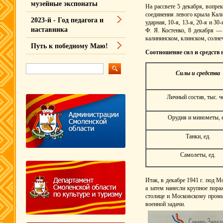
музейные экспонаты
На рассвете 5 декабря, вопр
соединения левого крыла Кали
2023-й - Год педагога и
ударная, 10-я, 13-я, 20-я и 3
наставника
Ф. Я. Костенко, 8 декабря —
калининском, клинском, солне
Путь к победному Маю!
Соотношение сил и средств н
Силы и средства
Личный состав, тыс. ч
Орудия и минометы, е
Танки, ед.
Самолеты, ед.
Итак, в декабре 1941 г. под 
а затем нанесли крупное пора
столице и Московскому промы
военной задачи.