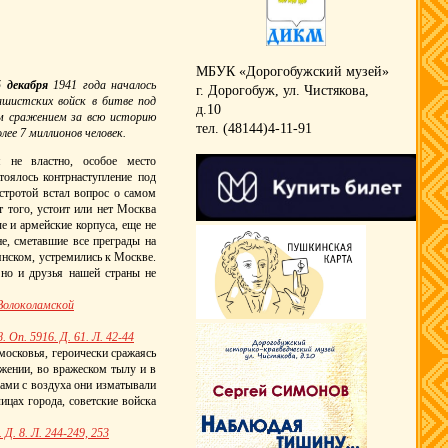
МБУК «Дорогобужский музей»
5 декабря
1941 года началось
г. Дорогобуж, ул. Чистякова,
шистских войск в битве под
д.10
м сражением за всю историю
тел. (48144)4-11-91
лее 7 миллионов человек.
 не властно, особое место
тоялось контрнаступление под
остротой встал вопрос о самом
т того, устоит или нет Москва
е и армейские корпуса, еще не
е, сметавшие все преграды на
янском, устремились к Москве.
 но и друзья нашей страны не
 Волоколамской
Оп. 5916. Д. 61. Л. 42-44
осковья, героически сражаясь
ужении, во вражеском тылу и в
рами с воздуха они изматывали
ицах города, советские войска
Д. 8. Л. 244-249, 253