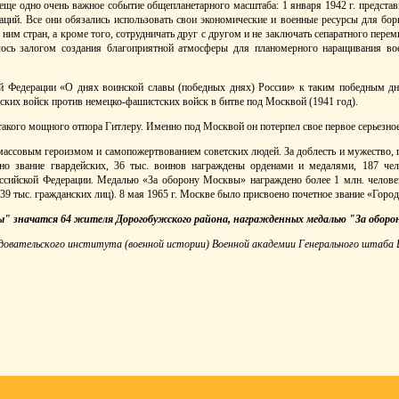
ще одно очень важное событие общепланетарного масштаба: 1 января 1942 г. представ
ий. Все они обязались использовать свои экономические и военные ресурсы для бор
ним стран, а кроме того, сотрудничать друг с другом и не заключать сепаратного перем
лось залогом создания благоприятной атмосферы для планомерного наращивания во
й Федерации «О днях воинской славы (победных днях) России» к таким победным д
тских войск против немецко-фашистских войск в битве под Москвой (1941 год).
 такого мощного отпора Гитлеру. Именно под Москвой он потерпел свое первое серьезно
ассовым героизмом и самопожертвованием советских людей. За доблесть и мужество, 
но звание гвардейских, 36 тыс. воинов награждены орденами и медалями, 187 чел
ссийской Федерации. Медалью «За оборону Москвы» награждено более 1 млн. человек
9 тыс. гражданских лиц). 8 мая 1965 г. Москве было присвоено почетное звание «Город
" значатся 64 жителя Дорогобужского района, награжденных медалью "За оборо
довательского института (военной истории) Военной академии Генерального штаба