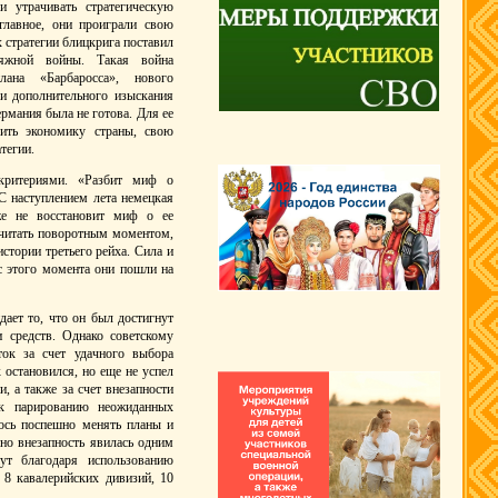
 утрачивать стратегическую
главное, они проиграли свою
 стратегии блицкрига поставил
тяжной войны. Такая война
лана «Барбаросса», нового
и дополнительного изыскания
рмания была не готова. Для ее
оить экономику страны, свою
тегии.
критериями. «Разбит миф о
С наступлением лета немецкая
же не восстановит миф о ее
считать поворотным моментом,
стории третьего рейха. Сила и
 с этого момента они пошли на
ает то, что он был достигнут
 средств. Однако советскому
ток за счет удачного выбора
 остановился, но еще не успел
, а также за счет внезапности
 к парированию неожиданных
ось поспешно менять планы и
но внезапность явилась одним
ут благодаря использованию
 8 кавалерийских дивизий, 10