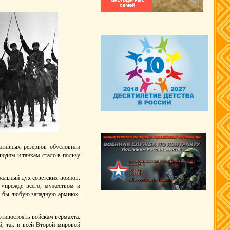
ративных резервов обусловили
людям и танкам стало в пользу
альный дух советских воинов.
 «прежде всего, мужеством и
ли бы любую западную армию».
ротивостоять войскам вермахта.
й, так и всей Второй мировой