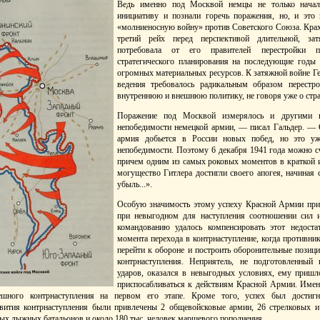
Ведь именно под Москвой немцы не только начали
инициативу и познали горечь поражения, но, и это 
«молниеносную войну» против Советского Союза. Крах
третий рейх перед перспективой длительной, за
потребовала от его правителей перестройки п
стратегического планирования на последующие годы 
огромных материальных ресурсов. К затяжной войне Ге
ведения требовалось радикальным образом перестр
внутреннюю и внешнюю политику, не говоря уже о стра
Поражение под Москвой измерялось и другими 
непобедимости немецкой армии, — писал Гальдер. — 
армия добьется в России новых побед, но это у
непобедимости. Поэтому 6 декабря 1941 года можно 
причем одним из самых роковых моментов в краткой и
могущество Гитлера достигли своего апогея, начиная
убыль...».
Особую значимость этому успеху Красной Армии прид
при невыгодном для наступления соотношении сил и
командованию удалось компенсировать этот недоста
момента перехода в контрнаступление, когда противник
перейти к обороне и построить оборонительные позиции
контрнаступления. Неприятель, не подготовленный
ударов, оказался в невыгодных условиях, ему пришл
приспосабливаться к действиям Красной Армии. Имен
шного контрнаступления на первом его этапе. Кроме того, успех был достигн
вития контрнаступления были привлечены 2 общевойсковые армии, 26 стрелковых и
ных лыжных батальонов и около 180 тыс. человек маршевого пополнения.