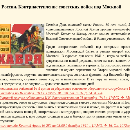
 России. Контрнаступление советских войск под Москвой
Сегодня День воинской славы России. 80 лет назад,
контрнаступление Красной Армии против немецко-фа
Москвой. Битва за Москву стала самым масштабны
Великой Отечественной войны. В битве участвовали бо
Ср
еди исторических событий, над которыми время
принадлежит Московской битве, в рамках которой
сос
Москвой. В суровые дни осени 1941 г., когда со всей 
существовании нашей державы, ответ на него зависел о
под натиском германского вермахта. Его моторизованны
знавшие ни одного поражения во Второй мировой войн
ический фронт и, окружив значительные силы трех советских фронтов под Вязьмой и Бр
новке, казалось, случится самое худшее и непоправимое. В ту пору не только враги,
вы предрешена, а ее паденье — дело нескольких ближайших дней.
ронительных действий 16-й армии за удержание основного оборонительного рубежа в
октября по 16 ноября 1941 г. ЦАМО. Ф. 358. Оп. 5916. Д. 54. Л. 1-4
армией генерал-лейтенанта К.К. Рокоссовского от 21 октября 1941 г. ЦАМО. Ф. 358. 
 прогнозам, этого не случилось. Защитники столицы вместе с жителями Москвы и Подм
 неприступную крепость. Они бились с захватчиками днем и ночью, на фронте и в окр
ой занимаемых позиций, контратаками и контрударами, вводом свежих резервов и уда
а немцы подошли к пригородам столицы и уже в бинокли могли разглядеть жизнь на ул
ступление.
ого штаба Красной Армии № 282 на 08:00 5 декабря 1941 г. ЦАМО. Ф. 16. Оп. 1072сс. 