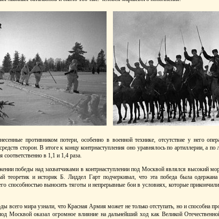
несенные противником потери, особенно в военной технике, отсутствие у него опе
средств сторон. В итоге к концу контрнаступления оно уравнялось по артиллерии, а по 
 соответственно в 1,1 и 1,4 раза.
нии победы над захватчиками в контрнаступлении под Москвой являлся высокий мор
ый теоретик и историк Б. Лиддел Гарт подчеркивал, что эта победа была одержана
, его способностью выносить тяготы и непрерывные бои в условиях, которые прикончи
оды всего мира узнали, что Красная Армия может не только отступать, но и способна п
под Москвой оказал огромное влияние на дальнейший ход как Великой Отечественно