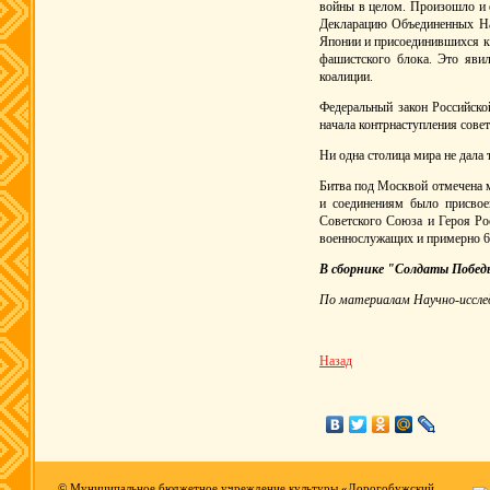
войны в целом. Произошло и е
Декларацию Объединенных Нац
Японии и присоединившихся к 
фашистского блока. Это яви
коалиции.
Федеральный закон Российско
начала контрнаступления сове
Ни одна столица мира не дала
Битва под Москвой отмечена м
и соединениям было присвое
Советского Союза и Героя Ро
военнослужащих и примерно 63
В сборнике "Солдаты Победы
По материалам Научно-иссле
Назад
© Муниципальное бюджетное учреждение культуры «Дорогобужский