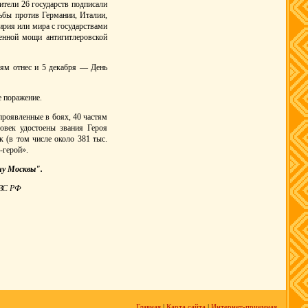
ители 26 государств подписали
ьбы против Германии, Италии,
ирия или мира с государствами
енной мощи антигитлеровской
ням отнес и 5 декабря — День
е поражение.
проявленные в боях, 40 частям
овек удостоены звания Героя
 (в том числе около 381 тыс.
-герой».
ну Москвы".
 ВС РФ
Главная
|
Карта сайта
|
Интернет-приемная