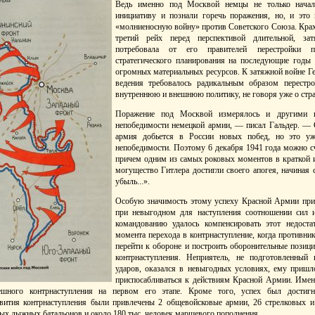
Ведь именно под Москвой немцы не только начали
инициативу и познали горечь поражения, но, и это 
«молниеносную войну» против Советского Союза. Крах
третий рейх перед перспективой длительной, за
потребовала от его правителей перестройки п
стратегического планирования на последующие годы 
огромных материальных ресурсов. К затяжной войне Ге
ведения требовалось радикальным образом перестр
внутреннюю и внешнюю политику, не говоря уже о стра
Поражение под Москвой измерялось и другими 
непобедимости немецкой армии, — писал Гальдер. — 
армия добьется в России новых побед, но это у
непобедимости. Поэтому 6 декабря 1941 года можно 
причем одним из самых роковых моментов в краткой и
могущество Гитлера достигли своего апогея, начиная
убыль...».
Особую значимость этому успеху Красной Армии прид
при невыгодном для наступления соотношении сил и
командованию удалось компенсировать этот недоста
момента перехода в контрнаступление, когда противник
перейти к обороне и построить оборонительные позиции
контрнаступления. Неприятель, не подготовленный
ударов, оказался в невыгодных условиях, ему пришл
приспосабливаться к действиям Красной Армии. Имен
шного контрнаступления на первом его этапе. Кроме того, успех был достигн
вития контрнаступления были привлечены 2 общевойсковые армии, 26 стрелковых и
ных лыжных батальонов и около 180 тыс. человек маршевого пополнения.