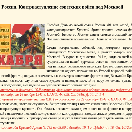
 России. Контрнаступление советских войск под Москвой
Сегодня День воинской славы России. 80 лет назад,
контрнаступление Красной Армии против немецко-фа
Москвой. Битва за Москву стала самым масштабны
Великой Отечественной войны. В битве участвовали бо
Ср
еди исторических событий, над которыми время
принадлежит Московской битве, в рамках которой
сос
Москвой. В суровые дни осени 1941 г., когда со всей 
существовании нашей державы, ответ на него зависел о
под натиском германского вермахта. Его моторизованны
знавшие ни одного поражения во Второй мировой войн
ический фронт и, окружив значительные силы трех советских фронтов под Вязьмой и Бр
новке, казалось, случится самое худшее и непоправимое. В ту пору не только враги,
вы предрешена, а ее паденье — дело нескольких ближайших дней.
ронительных действий 16-й армии за удержание основного оборонительного рубежа в
октября по 16 ноября 1941 г. ЦАМО. Ф. 358. Оп. 5916. Д. 54. Л. 1-4
армией генерал-лейтенанта К.К. Рокоссовского от 21 октября 1941 г. ЦАМО. Ф. 358. 
 прогнозам, этого не случилось. Защитники столицы вместе с жителями Москвы и Подм
 неприступную крепость. Они бились с захватчиками днем и ночью, на фронте и в окр
ой занимаемых позиций, контратаками и контрударами, вводом свежих резервов и уда
а немцы подошли к пригородам столицы и уже в бинокли могли разглядеть жизнь на ул
ступление.
ого штаба Красной Армии № 282 на 08:00 5 декабря 1941 г. ЦАМО. Ф. 16. Оп. 1072сс. 