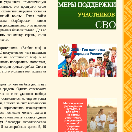
 утрачивать стратегическую
главное, они проиграли свою
 стратегии блицкрига поставил
тяжной войны. Такая война
лана «Барбаросса», нового
и дополнительного изыскания
рмания была не готова. Для ее
оить экономику страны, свою
тегии.
критериями. «Разбит миф о
С наступлением лета немецкая
же не восстановит миф о ее
считать поворотным моментом,
стории третьего рейха. Сила и
 с этого момента они пошли на
ает то, что он был достигнут
 средств. Однако советскому
ток за счет удачного выбора
 остановился, но еще не успел
, а также за счет внезапности
 к парированию неожиданных
ось поспешно менять планы и
но внезапность явилась одним
ут благодаря использованию
 8 кавалерийских дивизий, 10