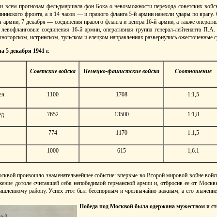
еки всем прогнозам фельдмаршала фон Бока о невозможности перехода советских войск
нинского фронта, а в 14 часов — и правого фланга 5-й армии нанесли удары по врагу. 6
0-я армии; 7 декабря — соединения правого фланга и центра 16-й армии, а также операти
 левофланговые соединения 16-й армии, оперативная группа генерал-лейтенанта П.А. 
чногорском, истринском, тульском и елецком направлениях развернулись ожесточенные 
а 5 декабря 1941 г.
Советские войска
Немецко-фашистские войска
Соотношение
ел.
1100
1708
1:1,5
д.
7652
13500
1:1,8
774
1170
1:1,5
1000
615
1,6:1
Москвой произошло знаменательнейшее событие: впервые во Второй мировой войне вой
жение дотоле считавшей себя непобедимой германской армии и, отбросив ее от Москв
шленному району. Успех этот был бесспорным и чрезвычайно важным, а его значение
Победа под Москвой была одержана мужеством и ст