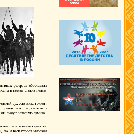
ративных резервов обусловили
людям и танкам стало в пользу
альный дух советских воинов.
 «прежде всего, мужеством и
ли бы любую западную армию».
ротивостоять войскам вермахта.
й, так и всей Второй мировой