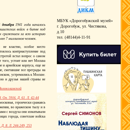
МБУК «Дорогобужский музей»
5 декабря
1941 года началось
г. Дорогобуж, ул. Чистякова,
шистских войск в битве под
д.10
м сражением за всю историю
тел. (48144)4-11-91
лее 7 миллионов человек.
 не властно, особое место
тоялось контрнаступление под
остротой встал вопрос о самом
т того, устоит или нет Москва
е и армейские корпуса, еще не
е, сметавшие все преграды на
янском, устремились к Москве.
 но и друзья нашей страны не
 Волоколамской
Оп. 5916. Д. 61. Л. 42-44
осковья, героически сражаясь
ужении, во вражеском тылу и в
рами с воздуха они изматывали
ицах города, советские войска
Д. 8. Л. 244-249, 253