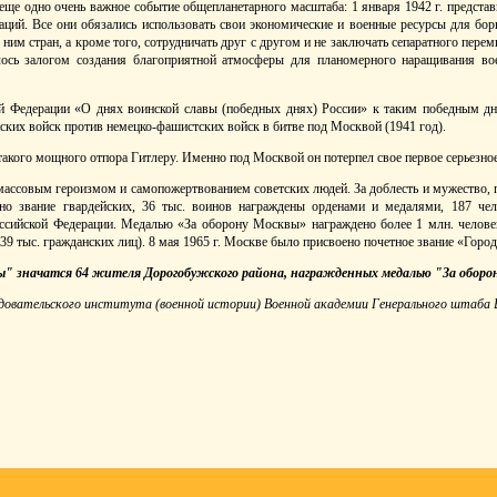
ще одно очень важное событие общепланетарного масштаба: 1 января 1942 г. представ
ий. Все они обязались использовать свои экономические и военные ресурсы для бор
ним стран, а кроме того, сотрудничать друг с другом и не заключать сепаратного перем
лось залогом создания благоприятной атмосферы для планомерного наращивания во
й Федерации «О днях воинской славы (победных днях) России» к таким победным д
тских войск против немецко-фашистских войск в битве под Москвой (1941 год).
 такого мощного отпора Гитлеру. Именно под Москвой он потерпел свое первое серьезно
ассовым героизмом и самопожертвованием советских людей. За доблесть и мужество, 
но звание гвардейских, 36 тыс. воинов награждены орденами и медалями, 187 чел
ссийской Федерации. Медалью «За оборону Москвы» награждено более 1 млн. человек
9 тыс. гражданских лиц). 8 мая 1965 г. Москве было присвоено почетное звание «Город
" значатся 64 жителя Дорогобужского района, награжденных медалью "За оборо
довательского института (военной истории) Военной академии Генерального штаба