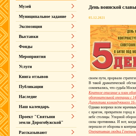
Музей
День воинской славы
Муниципальное задание
05.12.2021
Экспозиция
Выставки
Фонды
Мероприятия
Услуги
Книга отзывов
своем пути, прорвали стратег
В такой драматической обста
Публикации
сомневались, что судьба Моск
Краткое описание и план обо
Наследие
оборонительной операции с 14 
Директива командующего 16-й 
Наш календарь
Однако вопреки всем мрачным
с врагом, превратили город в
Проект "Святыни
небе столицы. Упорной оборон
силы противника. И вот, когд
земли Дорогобужской"
перешли от обороны в контрна
Оперативная сводка Генеральн
Рассказывают