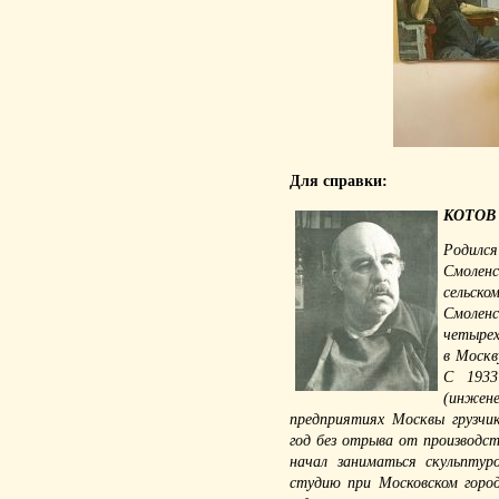
Для справки:
КОТОВ 
Родился
Смоленс
сельск
Смолен
четырех
в Москв
С 193
(инжен
предприятиях Москвы грузчи
год без отрыва от производс
начал заниматься скульптур
студию при Московском горо