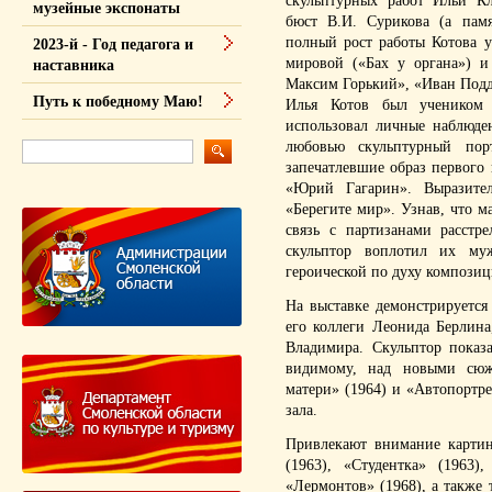
скульптурных работ Ильи К
музейные экспонаты
бюст В.И. Сурикова (а пам
полный рост работы Котова у
2023-й - Год педагога и
мировой («Бах у органа») и
наставника
Максим Горький», «Иван Подд
Путь к победному Маю!
Илья Котов был учеником 
использовал личные наблюде
любовью скульптурный пор
запечатлевшие образ первого 
«Юрий Гагарин». Выразите
«Берегите мир». Узнав, что м
связь с партизанами расстр
скульптор воплотил их му
героической по духу композ
На выставке демонстрируется
его коллеги Леонида Берлин
Владимира. Скульптор показ
видимому, над новыми сюже
матери» (1964) и «Автопортр
зала.
Привлекают внимание карти
(1963), «Студентка» (1963
«Лермонтов» (1968), а также