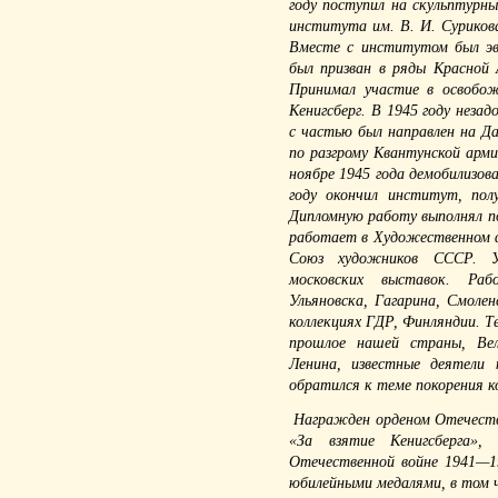
году поступил на скульптурн
института им. В. И. Сурикова
Вместе с институтом был эв
был призван в ряды Красной 
Принимал участие в освобож
Кенигсберг. В 1945 году незад
с частью был направлен на Да
по разгрому Квантунской арм
ноябре 1945 года демобилизов
году окончил институт, пол
Дипломную работу выполнял по
работает в Художественном ф
Союз художников СССР. Уч
московских выставок. Ра
Ульяновска, Гагарина, Смолен
коллекциях ГДР, Финляндии. Те
прошлое нашей страны, Вел
Ленина, известные деятели
обратился к теме покорения к
Награжден орденом Отечестве
«За взятие Кенигсберга»,
Отечественной войне 1941—19
юбилейными медалями, в том ч