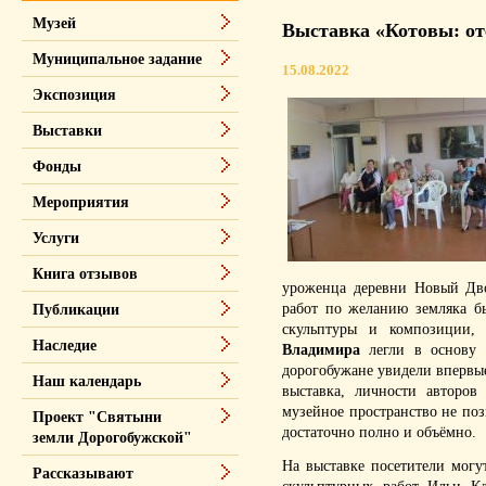
Музей
Выставка «Котовы: от
Муниципальное задание
15.08.2022
Экспозиция
Выставки
Фонды
Мероприятия
Услуги
Книга отзывов
уроженца деревни Новый Дво
работ по желанию земляка 
Публикации
скульптуры и композиции,
Наследие
Владимира
легли в основу 
дорогобужане увидели впервые
Наш календарь
выставка, личности авторов
музейное пространство не по
Проект "Святыни
достаточно полно и объёмно.
земли Дорогобужской"
На выставке посетители мог
Рассказывают