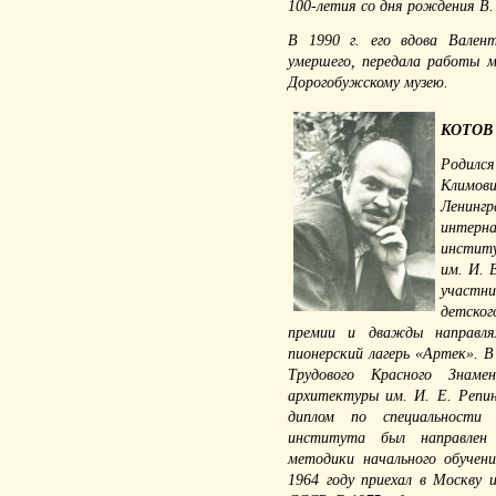
100-летия со дня рождения В. 
В 1990 г. его вдова Вален
умершего, передала работы 
Дорогобужскому музею.
КОТОВ 
Родился
Климов
Ленинг
интерна
инстит
им. И. 
участн
детско
премии и дважды направл
пионерский лагерь «Артек». В
Трудового Красного Знам
архитектуры им. И. Е. Репин
диплом по специальности 
института был направлен 
методики начального обучени
1964 году приехал в Москву