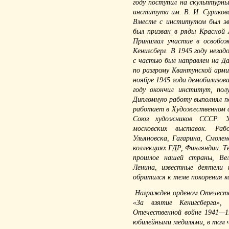
году поступил на скульптурн
института им. В. И. Сурикова
Вместе с институтом был эв
был призван в ряды Красной 
Принимал участие в освобож
Кенигсберг. В 1945 году незад
с частью был направлен на Да
по разгрому Квантунской арм
ноябре 1945 года демобилизов
году окончил институт, пол
Дипломную работу выполнял по
работает в Художественном ф
Союз художников СССР. Уч
московских выставок. Ра
Ульяновска, Гагарина, Смолен
коллекциях ГДР, Финляндии. Те
прошлое нашей страны, Вел
Ленина, известные деятели
обратился к теме покорения к
Награжден орденом Отечестве
«За взятие Кенигсберга»,
Отечественной войне 1941—19
юбилейными медалями, в том ч