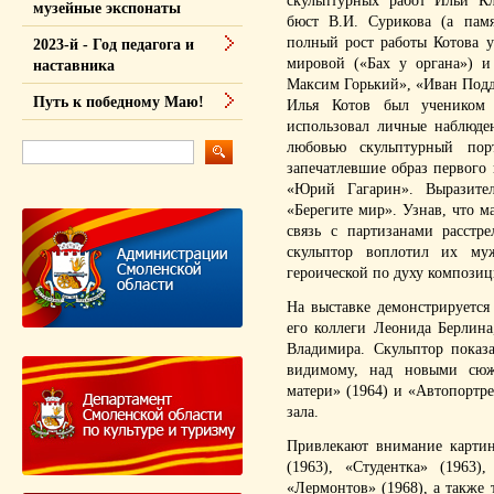
скульптурных работ Ильи К
музейные экспонаты
бюст В.И. Сурикова (а пам
полный рост работы Котова у
2023-й - Год педагога и
мировой («Бах у органа») и
наставника
Максим Горький», «Иван Подд
Путь к победному Маю!
Илья Котов был учеником 
использовал личные наблюде
любовью скульптурный пор
запечатлевшие образ первого 
«Юрий Гагарин». Выразите
«Берегите мир». Узнав, что м
связь с партизанами расстр
скульптор воплотил их му
героической по духу композ
На выставке демонстрируется
его коллеги Леонида Берлин
Владимира. Скульптор показ
видимому, над новыми сюже
матери» (1964) и «Автопортр
зала.
Привлекают внимание карти
(1963), «Студентка» (1963
«Лермонтов» (1968), а также