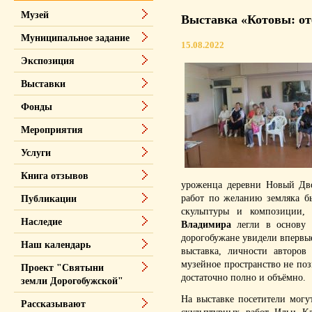
Музей
Выставка «Котовы: от
Муниципальное задание
15.08.2022
Экспозиция
Выставки
Фонды
Мероприятия
Услуги
Книга отзывов
уроженца деревни Новый Дво
работ по желанию земляка 
Публикации
скульптуры и композиции,
Наследие
Владимира
легли в основу 
дорогобужане увидели впервые
Наш календарь
выставка, личности авторов
музейное пространство не по
Проект "Святыни
достаточно полно и объёмно.
земли Дорогобужской"
На выставке посетители мог
Рассказывают