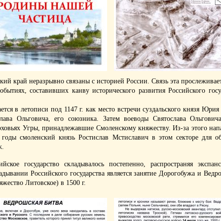
ий край неразрывно связаны с историей России. Связь эта прослеживае
обытиях, составивших канву исторического развития Российского госу
тся в летописи под 1147 г. как место встречи суздальского князя Юрия
слава Ольговича, его союзника. Затем воеводы Святослава Ольгови
рховьях Угры, принадлежавшие Смоленскому княжеству. Из-за этого нап
годы смоленский князь Ростислав Мстиславич в этом секторе для о
ж.
ийское государство складывалось постепенно, распространяя экспа
дывании Российского государства является занятие Дорогобужа и Ведр
яжество Литовское) в 1500 г.