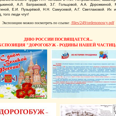
ыкиной, А.Л. Батраковой, З.Г. Гольцовой, А.А. Дорожкиной, 
тиной, Е.И. Пузырёвой, Н.Н. Самусевой, А.Г. Светлаковой.
Их и
, того люди чтут!
/files/249/ordenonoscy.pdf
Экспозицию можно посмотреть по ссылке:
ДНЮ РОССИИ ПОСВЯЩАЕТСЯ...
КСПОЗИЦИЯ "ДОРОГОБУЖ - РОДИНЫ НАШЕЙ ЧАСТИЦ