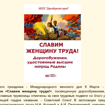
ного праздника - Международного женского дня 8 Марта - 
ию «Славим женщину труда!»
, посвященную дорогобужанкам
славные труженицы отмечены за свои трудовые подвиги
на благо 
сящей гордое название - Советский Союз! В экспозиции пре
алистического труда Н.Н. Котовой и А.И. Петровичевой, кавале