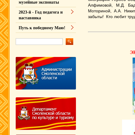
музейные экспонаты
Алфимовой, М.Д. Бад
Моториной, А.А. Ники
2023-й - Год педагога и
забыты!
Кто любит труд
наставника
Путь к победному Маю!
Э