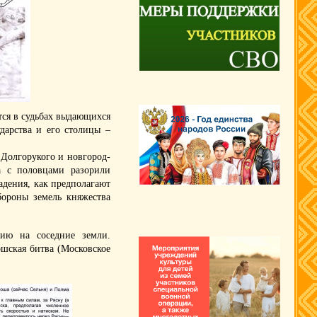
тся в судьбах выдающихся
дарства и его столицы –
 Долгорукого и новгород-
ча с половцами разорили
адения, как предполагают
бороны земель княжества
нсию на соседние земли.
ошская битва (Московское