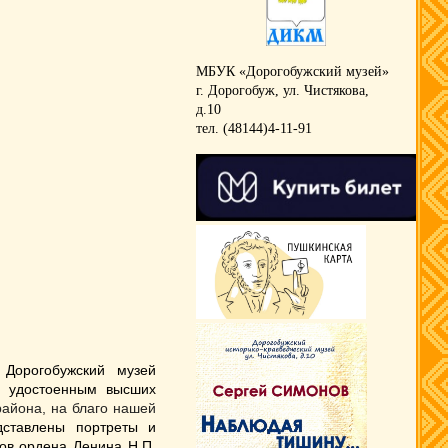
МБУК «Дорогобужский музей»
г. Дорогобуж, ул. Чистякова,
д.10
тел. (48144)4-11-91
Дорогобужский музей
, удостоенным высших
района, на благо нашей
дставлены портреты и
ров ордена Ленина Н.П.