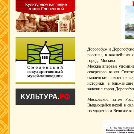
Дорогобуж и Дорогобужск
россиян, в важнейших с
города Москвы.
Москва впервые упоминае
северского князя Свято
смоленские волости в ве
историки, в ближайшие 
заложил город Дорогобу
Московское, затем Росс
Выдающейся вехой в скла
государство и Великое кн