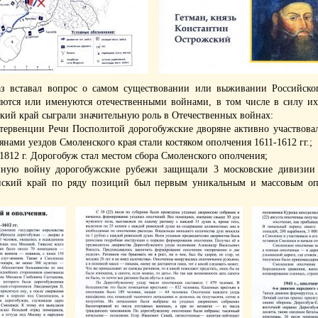
з вставал вопрос о самом существовании или выживании Российског
яются или именуются отечественными войнами, в том числе в силу их 
ий край сыграли значительную роль в Отечественных войнах:
нтервенции Речи Посполитой дорогобужские дворяне активно участвовал
янами уездов Смоленского края стали костяком ополчения 1611-1612 гг.;
1812 г. Дорогобуж стал местом сбора Смоленского ополчения;
нную войну дорогобужские рубежи защищали 3 московские дивизии 
нский край по ряду позиций был первым уникальным и массовым о