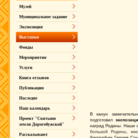
Музей
Муниципальное задание
Экспозиция
Выставки
Фонды
Мероприятия
Услуги
Книга отзывов
Публикации
Наследие
Наш календарь
В канун замечатель
Проект "Святыни
подготовил
экспозиц
земли Дорогобужской"
наград Родины. Наши 
большой Родины
, но
Рассказывают
биографии Героев Соци